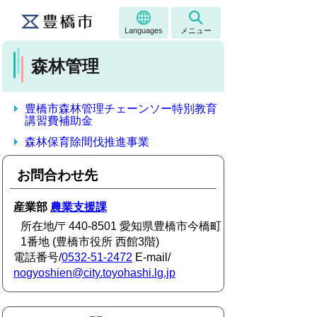
Languages
メニュー
森林管理
豊橋市森林管理チェーンソー特別教育
講習費補助金
森林保育除間伐推進事業
お問合わせ先
産業部
農業支援課
所在地/〒440-8501 愛知県豊橋市今橋町
1番地 (豊橋市役所 西館3階)
電話番号/
0532-51-2472
E-mail/
nogyoshien@city.toyohashi.lg.jp