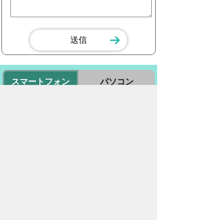
スマートフォン
パソコン
豊橋市役所
法人番号：3000020232017
〒440-8501 愛知県豊橋市今橋町１番地
代表番号：
0532-51-2111
開庁日時：
月曜日～金曜日 午前8時30
分～午後5時15分まで
（土・日・祝祭日・年末年始