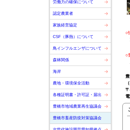
労働力の確保について
認定農業者
家族経営協定
○
CSF（豚熱）について
家
鳥インフルエンザについて
○
森林関係
豊
海岸
豊
（
農地・環境保全活動
〒
各種証明書・許可証・届出
電
豊橋市地域農業再生協議会
豊橋市畜産防疫対策協議会
次世代施設園芸愛知県拠点