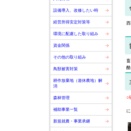
設備導入、改修したい時
経営所得安定対策等
西
環境に配慮した取り組み
資金関係
その他の取り組み
畜
酪
鳥獣被害対策
耕作放棄地（遊休農地）解
消
○
森林管理
畜
補助事業一覧
に
新規就農・事業承継