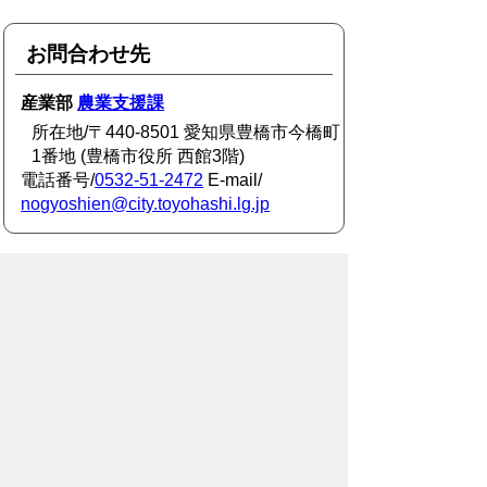
お問合わせ先
産業部
農業支援課
所在地/〒440-8501 愛知県豊橋市今橋町
1番地 (豊橋市役所 西館3階)
電話番号/
0532-51-2472
E-mail/
nogyoshien@city.toyohashi.lg.jp
このページに関するアンケート
このページの情報は役に立ちました
か？
役に
どちらとも
役にたた
立った
いえない
なかった
このページに関してご意見がありまし
たら、500文字以内でご記入くださ