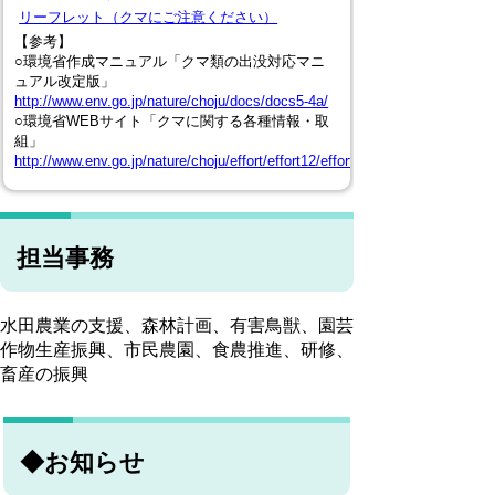
リーフレット（クマにご注意ください）
【参考】
○環境省作成マニュアル「クマ類の出没対応マニ
ュアル改定版」
http://www.env.go.jp/nature/choju/docs/docs5-4a/
○環境省WEBサイト「クマに関する各種情報・取
組」
http://www.env.go.jp/nature/choju/effort/effort12/effort12.html
担当事務
水田農業の支援、森林計画、有害鳥獣、園芸
作物生産振興、市民農園、食農推進、研修、
畜産の振興
◆お知らせ