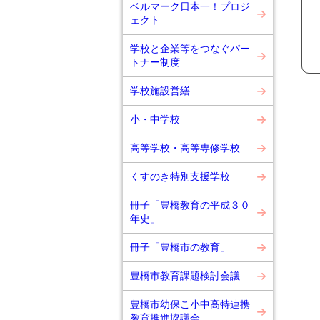
ベルマーク日本一！プロジ
ェクト
学校と企業等をつなぐパー
トナー制度
学校施設営繕
小・中学校
高等学校・高等専修学校
くすのき特別支援学校
冊子「豊橋教育の平成３０
年史」
冊子「豊橋市の教育」
豊橋市教育課題検討会議
豊橋市幼保こ小中高特連携
教育推進協議会