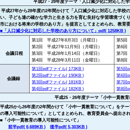
平成27・28年度テーマ「人口減少化に対応した
平成27年から28年度の2年間かけて「人口減少化に対応した学校
い、子ども達の確かな学力と生きる力を育む良好な学習環境づく
市における将来の学校のあり方」を提言としてまとめられ、教育
■「人口減少化に対応した学校のあり方について」pdf( 1258KB )
第1回 平成27年8月3日（月曜日）
第5回
第2回 平成27年11月9日（月曜日）
第6回
会議日程
第3回 平成28年1月14日（木曜日）
第7回
第4回 平成28年3月11日（金曜日）
第8回
第1回pdfファイル( 173KB )
第5回p
第2回pdfファイル( 190KB )
第6回p
会議録
第3回pdfファイル( 181KB )
第7回p
第4回pdfファイル( 182KB )
第8回p
平成25・26年度テーマ「小中一貫教
平成25から26年度の2年間かけて「小中一貫教育について」をテ
の導入可能性について」としてまとめられ、教育委員会へ提出さ
■「小中一貫教育の導入可能性について」
前半pdf( 6,689KB )
後半pdf( 5,303KB )