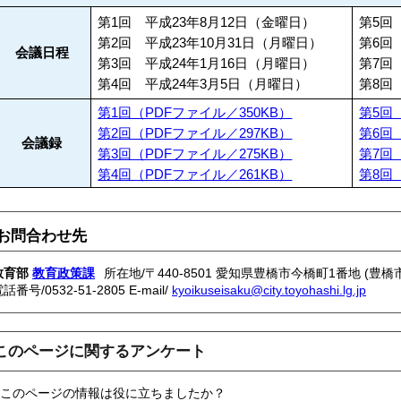
第1回 平成23年8月12日（金曜日）
第5回
第2回 平成23年10月31日（月曜日）
第6回
会議日程
第3回 平成24年1月16日（月曜日）
第7回
第4回 平成24年3月5日（月曜日）
第8回
第1回（PDFファイル／350KB）
第5回
第2回（PDFファイル／297KB）
第6回
会議録
第3回（PDFファイル／275KB）
第7回
第4回（PDFファイル／261KB）
第8回
お問合わせ先
教育部
教育政策課
所在地/〒440-8501 愛知県豊橋市今橋町1番地 (豊橋
電話番号/
0532-51-2805
E-mail/
kyoikuseisaku@city.toyohashi.lg.jp
このページに関するアンケート
このページの情報は役に立ちましたか？