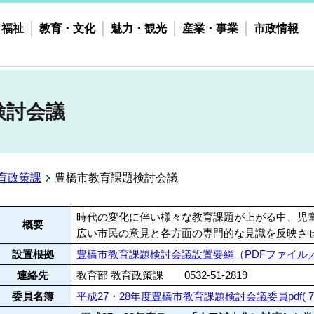
・福祉
教育・文化
魅力・観光
産業・事業
市政情報
検討会議
育政策課
豊橋市教育課題検討会議
時代の変化に伴い様々な教育課題が上がる中、児
概要
広い市民の意見と各方面の専門的な見識を反映さ
設置根拠
豊橋市教育課題検討会議設置要綱（PDFファイル／
連絡先
教育部 教育政策課 0532-51-2819
委員名簿
平成27・28年度豊橋市教育課題検討会議委員pdf( 79