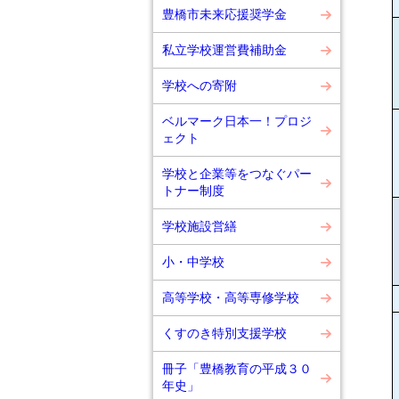
豊橋市未来応援奨学金
私立学校運営費補助金
学校への寄附
ベルマーク日本一！プロジ
ェクト
学校と企業等をつなぐパー
トナー制度
学校施設営繕
小・中学校
高等学校・高等専修学校
くすのき特別支援学校
冊子「豊橋教育の平成３０
年史」