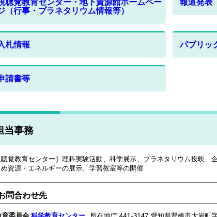
視聴覚教育センター・地下資源館ホームペー
報道発表
ジ（行事・プラネタリウム情報等）
入札情報
パブリッ
申請書等
担当事務
視聴覚教育センター］理科実験活動、科学展示、プラネタリウム投映、
じめ資源・エネルギーの展示、学習教室等の開催
お問合わせ先
教育委員会
科学教育センター
所在地/〒441-3147 愛知県豊橋市大岩町字