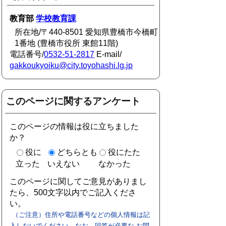
教育部
学校教育課
所在地/〒440-8501 愛知県豊橋市今橋町
1番地 (豊橋市役所 東館11階)
電話番号/
0532-51-2817
E-mail/
gakkoukyoiku@city.toyohashi.lg.jp
このページに関するアンケート
このページの情報は役に立ちました
か？
役に
どちらとも
役にたた
立った
いえない
なかった
このページに関してご意見がありまし
たら、500文字以内でご記入くださ
い。
（ご注意）住所や電話番号などの個人情報は記
入しないでください。なお、回答が必要な お問