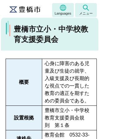
Languages
メニュー
豊橋市立小・中学校教
育支援委員会
心身に障害のある児
童及び生徒の就学、
入級支援及び長期的
概要
な視点での一貫した
教育の適正を期すた
めの委員会である。
豊橋市立小・中学校
設置根拠
教育支援委員会規
則 第１条
教育会館 0532-33-
連絡先