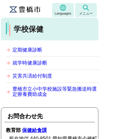
Languages
メニュー
学校保健
定期健康診断
就学時健康診断
災害共済給付制度
豊橋市立小中学校施設等緊急搬送時選
定療養費助成金
お問合わせ先
教育部
保健給食課
所在地/〒440-8501 愛知県豊橋市今橋町