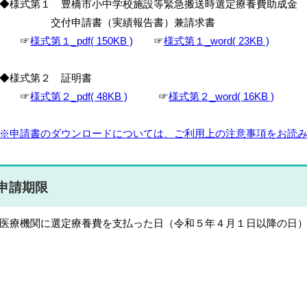
様式第１ 豊橋市小中学校施設等緊急搬送時選定療養費助成金
交付申請書（実績報告書）兼請求書
☞
様式第１_pdf( 150KB )
☞
様式第１_word( 23KB )
◆様式第２ 証明書
☞
様式第２_pdf( 48KB )
☞
様式第２_word( 16KB )
※申請書のダウンロードについては、ご利用上の注意事項をお読
申請期限
療機関に選定療養費を支払った日（令和５年４月１日以降の日）