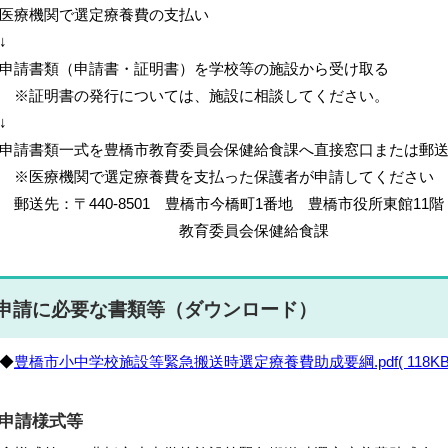
医療機関で選定療養費の支払い
↓
請書類（申請書・証明書）を学校等の施設から受け取る
※証明書の発行については、施設に相談してください。
↓
請書類一式を豊橋市教育委員会保健給食課へ直接窓口または郵送
※医療機関で選定療養費を支払った保護者が申請してください
送先：〒440-8501 豊橋市今橋町1番地 豊橋市役所東館11階
教育委員会保健給食課
申請に必要な書類等（ダウンロード）
◆
豊橋市小中学校施設等緊急搬送時選定療養費助成要綱.pdf( 118KB 
申請様式等