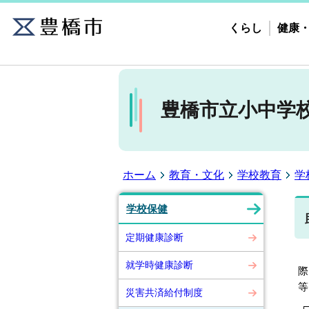
くらし
健康
豊橋市立小中学
ホーム
教育・文化
学校教育
学
学校保健
定期健康診断
以
就学時健康診断
際
等
災害共済給付制度