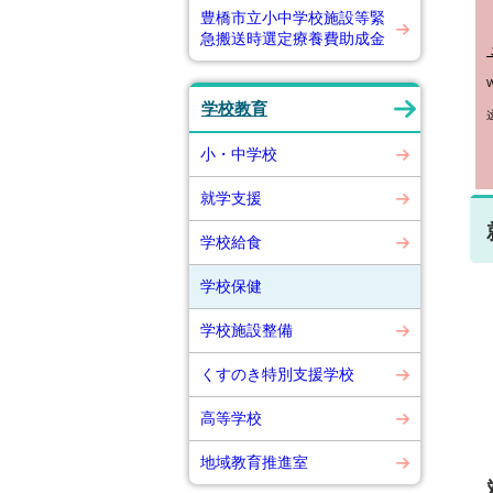
豊橋市立小中学校施設等緊
急搬送時選定療養費助成金
Whe
学校教育
这
小・中学校
就学支援
学校給食
学校保健
翌
ま
学校施設整備
くすのき特別支援学校
高等学校
地域教育推進室