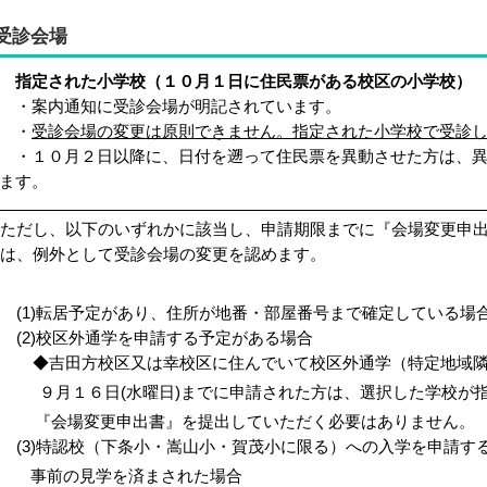
受診会場
指定された小学校（１０月１日に住民票がある校区の小学校）
・案内通知に受診会場が明記されています。
・
受診会場の変更は原則できません。指定された小学校で受診
１０月２日以降に、日付を遡って住民票を異動させた方は、異
ます。
ただし、以下のいずれかに該当し、申請期限までに『会場変更申
は、例外として受診会場の変更を認めます。
(1)転居予定があり、住所が地番・部屋番号まで確定している場
(2)校区外通学を申請する予定がある場合
◆吉田方校区又は幸校区に住んでいて校区外通学（特定地域隣
９月１６日(水曜日)までに申請された方は、選択した学校が
『会場変更申出書』を提出していただく必要はありません。
(3)特認校（下条小・嵩山小・賀茂小に限る）への入学を申請す
事前の見学を済まされた場合