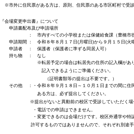
※市外に住民票がある方は、原則、住民票のある市区町村で受
『会場変更申出書』について
申請書配布及び申請場所
： 市内すべての小学校または保健給食課（豊橋市役
申請期間 ： 令和８年８月１７日(月曜日)から９月１５日(火曜
申請者 ： 保護者（保護者に準ずる同居人可）
持ち物 ： なし
※転居予定の場合は転居先の住所の記入欄があり
記入できるようにご準備ください。
（証明書類等の提出は不要です。）
その他 ：・令和８年９月１８日～１０月１日までの間に住民
ある方は、必ず提出してください。
※提出がないと異動前の校区で受診していただく場合
・電話での申請はできません。
・変更できるのは会場だけです。校区外通学や特認
許可するものではありませんので、それぞれ別途手続