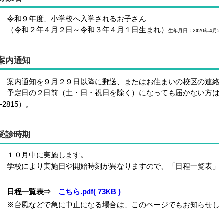
令和９年度、小学校へ入学されるお子さん
（令和２年４月２日～令和３年４月１日生まれ）
生年月日：2020年4月2
案内通知
内通知を９月２９日以降に郵送、またはお住まいの校区の連絡
定日の２日前（土・日・祝日を除く）になっても届かない方は保健
1-2815）。
受診時期
１０月中に実施します。
校により実施日や開始時刻が異なりますので、「日程一覧表」
日程一覧表⇒
こちら.pdf( 73KB )
台風などで急に中止になる場合は、このページでもお知らせし