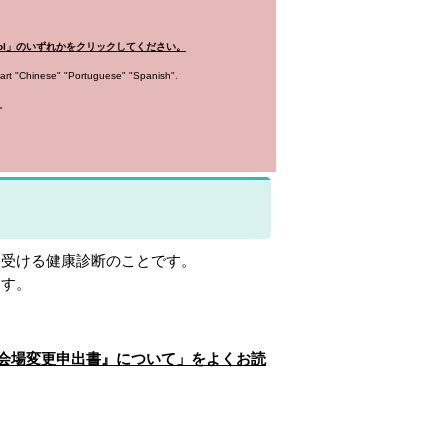
pañol」のいずれかをクリックしてください。
part "Chinese" "Portuguese" "Spanish".
。
受ける健康診断のことです。
す。
会場変更申出書』について」をよくお読