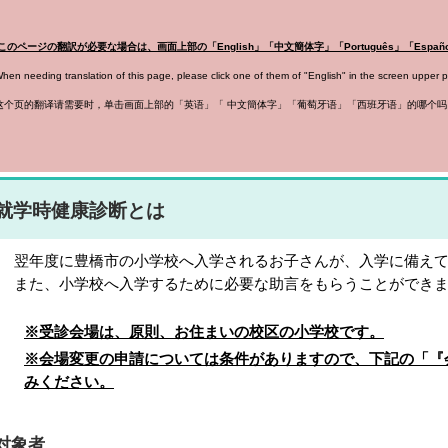
このページの翻訳が必要な場合は、画面上部の「English」「中文
簡体字
」「Português」「Es
n needing translation of this page, please click one of them of "English" in the screen upper 
个页的翻译请需要时，单击画面上部的「英语」「
中文
簡体字
」「葡萄牙语」「西班牙语」的哪个吗
就学時健康診断とは
年度に豊橋市の小学校へ入学されるお子さんが、入学に備えて
た、小学校へ入学するために必要な助言をもらうことができま
※受診会場は、原則、お住まいの校区の小学校です。
※会場変更の申請については条件がありますので、下記の「『
みください。
対象者