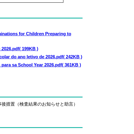
nations for Children Preparing to
 2026.pdf( 199KB )
lar do ano letivo de 2026.pdf( 242KB )
 para sa School Year 2026.pdf( 361KB )
後措置（検査結果のお知らせと助言）