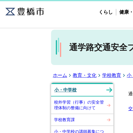
くらし
健康
通学路交通安全
ホーム
教育・文化
学校教育
小
小・中学校
通
校外学習（行事）の安全管
理体制の整備に向けて
交
学校教育課
小・中学校の講師募集につ