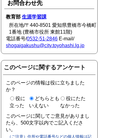
お問合わせ先
教育部
生涯学習課
所在地/〒440-8501 愛知県豊橋市今橋町
1番地 (豊橋市役所 東館11階)
電話番号/
0532-51-2846
E-mail/
shogaigakushu@city.toyohashi.lg.jp
このページに関するアンケート
このページの情報は役に立ちました
か？
役に
どちらとも
役にたた
立った
いえない
なかった
このページに関してご意見がありまし
たら、500文字以内でご記入くださ
い。
（ご注意）住所や電話番号などの個人情報は記