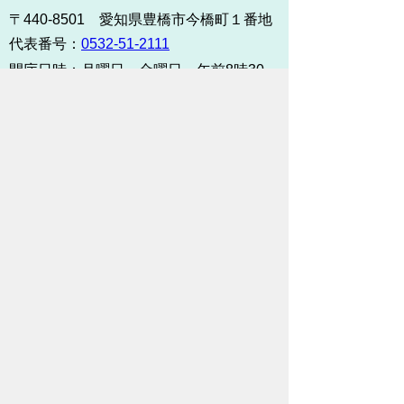
〒440-8501 愛知県豊橋市今橋町１番地
代表番号：
0532-51-2111
開庁日時：
月曜日～金曜日 午前8時30
分～午後5時15分まで
（土・日・祝祭日・年末年始
＜12月29日から1月3日＞は
除く）
各課連絡先
お問い合わせ
市役所までのアクセス