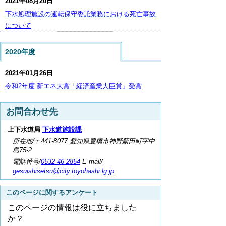
2021年08月20日
下水処理施設の運転保守委託業務における死亡事故
について
2020年度
2021年01月26日
令和2年度 新エネ大賞「経済産業大臣賞」受賞
お問合わせ先
上下水道局
下水道施設課
所在地/〒441-8077 愛知県豊橋市神野新田町字中
島75-2
電話番号/
0532-46-2854
E-mail/
gesuishisetsu@city.toyohashi.lg.jp
このページに関するアンケート
このページの情報は役に立ちました
か？