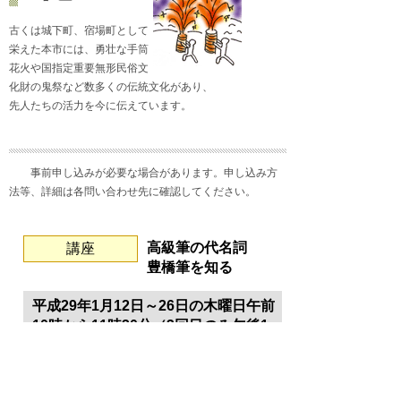
古くは城下町、宿場町として
栄えた本市には、勇壮な手筒
花火や国指定重要無形民俗文
化財の鬼祭など数多くの伝統文化があり、
先人たちの活力を今に伝えています。
事前申し込みが必要な場合があります。申し込み方
法等、詳細は各問い合わせ先に確認してください。
高級筆の代名詞
講座
豊橋筆を知る
平成29年1月12日～26日の木曜日午前
10時から11時30分（3回目のみ午後1
時30分～3時）。羽根井地区市民館。
豊橋筆の工房見学と筆づくり、実際に
作った筆を使っての書き初め体験など