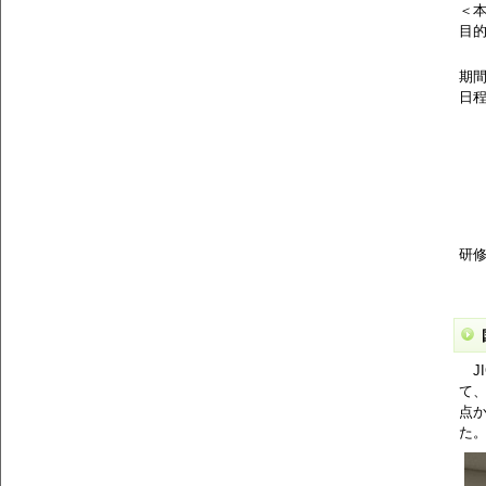
＜
目
体
期間
日
1
1
1
1
1
1
研修
（
J
て、
点
た