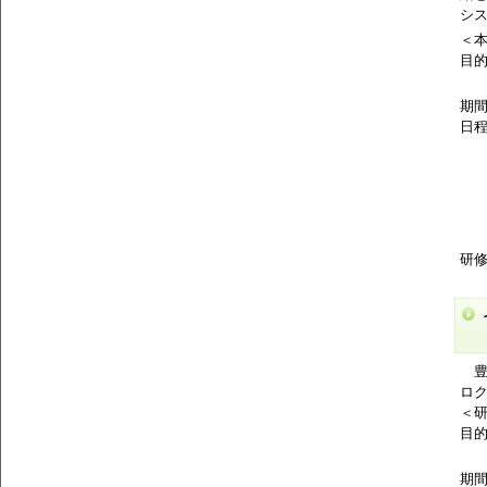
シ
＜
目
体
期間
日
1
1
1
1
1
研修
（
豊
ロ
＜
目
日
期間