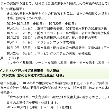
ステムの実習等を通じて、研修員は自国の無収水削減のための対策を検討して
本市での研修概要＞
的 途上国の無収水対策等を担当の行政官を対象に、日本の法制度や水道計
系、技術等について学ぶ。
 2017年10月13日（金曜日）～10月20日（金曜日）
程 10月13日（1日目）：豊橋市副市長表敬、配水管使用材料の変遷等講義
0月16日（2日目）：配水圧力コントロールの講義、多米圧力制御所視察
0月17日（3日目）：愛知県豊橋浄水場視察、配水量分析の実習
0月18日（4日目）：アクションプラン作成演習
0月19日（5日目）：漏水修繕・配水管布設の現場見学、茶道体験（三
0月20日（6日目）：マッピングシステムの実習、研修
員 5か国7名
マラウイ共和国、マーシャル諸島共和国、東ティモール民主共和国、ウ
インドネシア浄水技術改善事業 受入研修
「浄水技術（飲める水道水の安定生産）研修」
橋市が提案し、JICAの草の根技術協力事業に採択されたインドネシア共和
ク市水道公社から6名の研修生が3年間の総括となる「浄水技術（飲める水道
研修概要＞
的 「飲める水道水」の安定供給に向けた浄水技術支援の総まとめとして、
本の水道技術を視察・体験します。
 2017年10月2日（月曜日）～10月6日（金曜日）