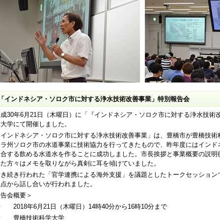
「インドネシア・ソロク市に対する浄水技術改善事業」特別報告会
成30年6月21日（木曜日）に「『インドネシア・ソロク市に対する浄水技術
学大学にて開催しました。
インドネシア・ソロク市に対する浄水技術改善事業」は、豊橋市が豊橋技術
トラ州ソロク市の水道事業に技術協力を行ってきたもので、昨年度にはインド
適合する飲める水道水を作ることに成功しました。市長挨拶と事業概要の説明
れた方々はメモを取りながら真剣に耳を傾けていました。
き続き行われた「官学連携による海外支援」を議題としたトークセッション
視点から話し合いが行われました。
報告会概要＞
 2018年6月21日（木曜日）14時40分から16時10分まで
所 豊橋技術科学大学