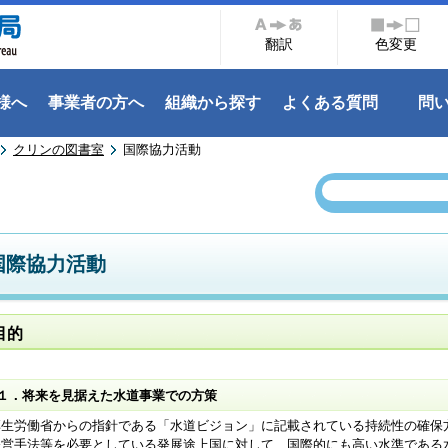
翻訳
色変更
様へ
事業者の方へ
組織から探す
よくある質問
問
クリンの図書室
国際協力活動
国際協力活動
目的
１．将来を見据えた水道事業での方策
生労働省からの指針である「水道ビジョン」に記載されている持続性の確保
経営手法等を必要としている発展途上国に対して、国際的にも高い水準である