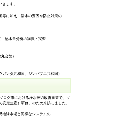
いきます。
画等に加え、漏水の要因や防止対策の
、配水量分析の講義・実習
の丸会館）
総括
ガンダ共和国、ジンバブエ共和国）
国ソロク市における浄水技術改善事業で、ソ
水の安定生産）研修」のため来訪しました。
現地浄水場と同様なシステムの