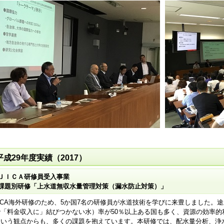
平成29年度実績（2017）
ＪＩＣＡ研修員受入事業
課題別研修「上水道無収水量管理対策（漏水防止対策）」
ICA海外研修のため、5か国7名の研修員が水道技術を学びに来豊しました。
で「料金収入に」結びつかない水）率が50％以上ある国も多く、資源の効率
という観点からも、多くの課題を抱えています。本研修では、配水量分析、浄