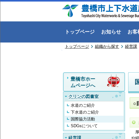
トップページ
お知らせ
お客
トップページ
組織から探す
経営課
豊橋市ホー
ムページへ
クリンの図書室
○
水道のご紹介
下水道のご紹介
国際協力活動
SDGsについて
厚
経営課
や