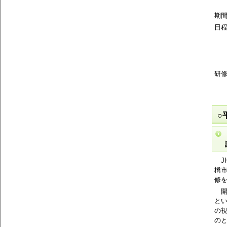
体
期間
日程
1
1
1
研修
(
ジ
○
J
橋
修
開
と
の
の