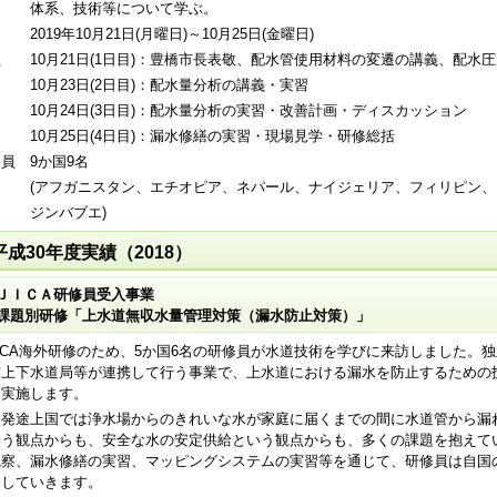
系、技術等について学ぶ。
 2019年10月21日(月曜日)～10月25日(金曜日)
 10月21日(1日目)：豊橋市長表敬、配水管使用材料の変遷の講義、配水
0月23日(2日目)：配水量分析の講義・実習
0月24日(3日目)：配水量分析の実習・改善計画・ディスカッション
0月25日(4日目)：漏水修繕の実習・現場見学・研修総括
員 9か国9名
アフガニスタン、エチオピア、ネパール、ナイジェリア、フィリピン、ス
ンバブエ)
平成30年度実績（2018）
ＪＩＣＡ研修員受入事業
課題別研修「上水道無収水量管理対策（漏水防止対策）」
ICA海外研修のため、5か国6名の研修員が水道技術を学びに来訪しました。
市上下水道局等が連携して行う事業で、上水道における漏水を防止するための
を実施します。
発途上国では浄水場からのきれいな水が家庭に届くまでの間に水道管から漏
いう観点からも、安全な水の安定供給という観点からも、多くの課題を抱えて
視察、漏水修繕の実習、マッピングシステムの実習等を通じて、研修員は自国
としていきます。