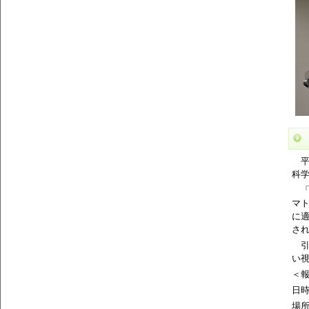
平
科
「
マ
に
さ
引
い
＜
日時
場