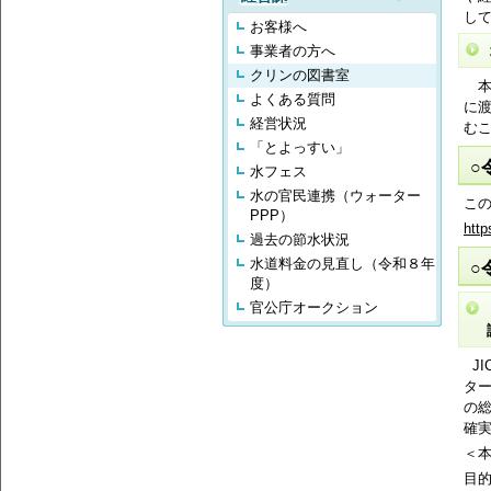
し
お客様へ
事業者の方へ
クリンの図書室
本
よくある質問
に
経営状況
む
「とよっすい」
○
水フェス
水の官民連携（ウォーター
こ
PPP）
http
過去の節水状況
水道料金の見直し（令和８年
○
度）
官公庁オークション
J
ター
の
確
＜
目