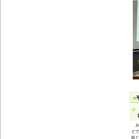
○
J
ど
給