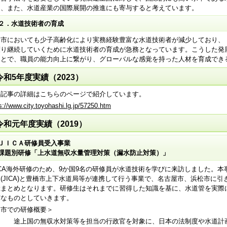
て、また、水道産業の国際展開の推進にも寄与すると考えています。
２．水道技術者の育成
市においても少子高齢化により実務経験豊富な水道技術者が減少しており、
渡り継続していくために水道技術者の育成が急務となっています。こうした発
ことで、職員の能力向上に繋がり、グローバルな感覚を持った人材を育成でき
令和5年度実績（2023）
の記事の詳細はこちらのページで紹介しています。
s://www.city.toyohashi.lg.jp/57250.htm
令和元年度実績（2019）
ＪＩＣＡ研修員受入事業
課題別研修「上水道無収水量管理対策（漏水防止対策）」
ICA海外研修のため、9か国9名の研修員が水道技術を学びに来訪しました。
(JICA)と豊橋市上下水道局等が連携して行う事業で、名古屋市、浜松市に
総まとめとなります。研修生はそれまでに習得した知識を基に、水道管を実際
実なものとしていきます。
本市での研修概要＞
的 途上国の無収水対策等を担当の行政官を対象に、日本の法制度や水道計