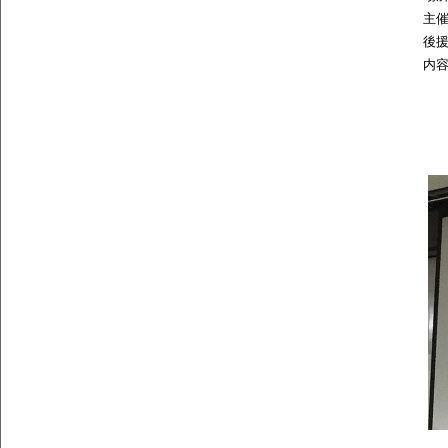
主
後援
内
・
・
・