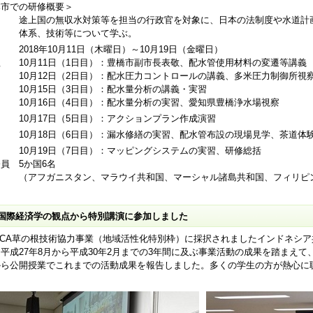
本市での研修概要＞
的 途上国の無収水対策等を担当の行政官を対象に、日本の法制度や水道計
系、技術等について学ぶ。
 2018年10月11日（木曜日）～10月19日（金曜日）
程 10月11日（1日目）：豊橋市副市長表敬、配水管使用材料の変遷等講義
0月12日（2日目）：配水圧力コントロールの講義、多米圧力制御所視察
0月15日（3日目）：配水量分析の講義・実習
0月16日（4日目）：配水量分析の実習、愛知県豊橋浄水場視察
0月17日（5日目）：アクションプラン作成演習
0月18日（6日目）：漏水修繕の実習、配水管布設の現場見学、茶道体
0月19日（7日目）：マッピングシステムの実習、研修
員 5か国6名
アフガニスタン、マラウイ共和国、マーシャル諸島共和国、フィリピン
国際経済学の観点から特別講演に参加しました
ICA草の根技術協力事業（地域活性化特別枠）に採択されましたインドネシ
平成27年8月から平成30年2月までの3年間に及ぶ事業活動の成果を踏まえ
から公開授業でこれまでの活動成果を報告しました。多くの学生の方が熱心に
。