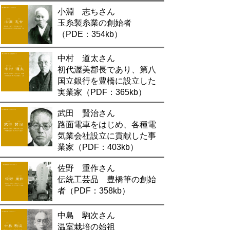
小淵 志ちさん
玉糸製糸業の創始者
（PDE：354kb）
中村 道太さん
初代渥美郡長であり、第八
国立銀行を豊橋に設立した
実業家（PDF：365kb）
武田 賢治さん
路面電車をはじめ、各種電
気業会社設立に貢献した事
業家（PDF：403kb）
佐野 重作さん
伝統工芸品 豊橋筆の創始
者（PDF：358kb）
中島 駒次さん
温室栽培の始祖