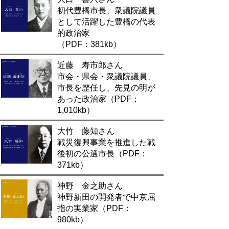
初代豊橋市長、衆議院議員
として活躍した豊橋の代表
的政治家
（PDF：381kb）
近藤 寿市郎さん
市会・県会・衆議院議員、
市長を歴任し、先見の明が
あった政治家（PDF：
1,010kb）
大竹 藤知さん
戦災復興事業を推進した戦
後初の公選市長（PDF：
371kb）
神野 金之助さん
神野新田の開発者で中京屈
指の実業家（PDF：
980kb）