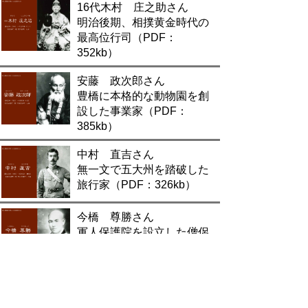
16代木村 庄之助さん
明治後期、相撲黄金時代の
最高位行司（PDF：
352kb）
安藤 政次郎さん
豊橋に本格的な動物園を創
設した事業家（PDF：
385kb）
中村 直吉さん
無一文で五大州を踏破した
旅行家（PDF：326kb）
今橋 尊勝さん
軍人保護院を設立した僧侶
（PDF：348kb）
■データ活用に際しての注意事項