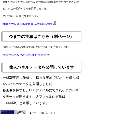
豊橋初代市長の大口喜六さんや神野新田開発者の神野金之助さんな
ど、12名の紹介パネルを展示しました。
アピタ向山店HP（外部リンク）
https://www.uny.co.jp/shop/109/index.html
今までの実績はこちら（別ページ）
作成したパネルの展示実績などはこちらからご覧ください。
http://www.city.toyohashi.lg.jp/33256.htm
偉人パネルデータを公開しています
平成28年度に作成し、様々な場所で展示した偉人紹
介パネルのデータを公開しました。
各画像を押すと、PDFファイルにてそれぞれのパネ
ルデータが開きます。各ファイルの容量は
（○○○Kb）と表示しています。
大口 喜六さん