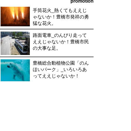
promotion
手筒花火_熱くてもええじ
ゃないか！豊橋市発祥の勇
猛な花火。
路面電車_のんびり走って
ええじゃないか！豊橋市民
の大事な足。
豊橋総合動植物公園「のん
ほいパーク」_いろいろあ
ってええじゃないか！
とよはし食文化_なんでも
うまくてええじゃないか！
豊橋カレーうどん、大ヒッ
ト中。