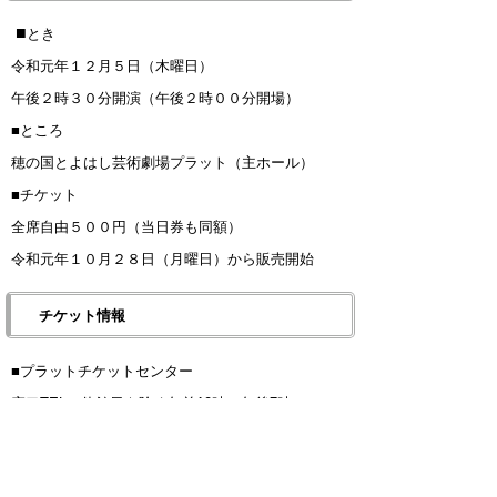
■
とき
令和元年１２月５日（木曜日）
午後２時３０分開演
（午後２時００分開場）
■ところ
穂の国とよはし芸術劇場プラット（主ホール）
■チケット
全席自由５００円（当日券も同額）
令和元年１０月２８日（月曜日）から販売開始
チケット情報
■プラットチケットセンター
窓口TEL（休館日を除く午前10時～午後7時）
0532-39-3090
オンライン（24時間受付、要事前登録）