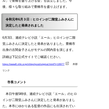
ル」で豊橋を盛り上げる会」を設立しました。今
後、様々な取り組みで豊橋市を盛り上げます。
令和元年6月３日：ヒロインが二階堂ふみさんに
決定したと発表されました
6月3日、連続テレビ小説「エール」ヒロインが二階
堂ふみさんに決定したと発表がありました。豊橋市
出身の古関金子さんがモデルの関内音を演じます。
詳細は下記公式サイトでご確認ください。
https://www6.nhk.or.jp/nhkpr/post/original.html?i=18977
外部
リンク
市長コメント
本日午後5時頃、連続テレビ小説「エール」のヒロ
インが二階堂ふみさんに決定したと発表がありまし
た。本市にゆかりある監督の作品にも出演されてい