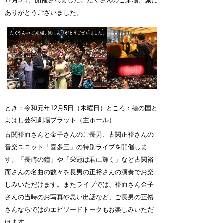
12月5日、開催されました。たくさんのご来場、誠に
ありがとうございました。
とき：令和元年12月5日（木曜日）ところ：穂の国と
よはし芸術劇場プラット（主ホール）
古関裕而さんと金子さんのご長男、古関正裕さんの
音楽ユニット「喜多三」の特別ライブを開催しま
す。「長崎の鐘」や「栄冠は君に輝く」など古関裕
而さんの名曲の数々を長男の正裕さんの演奏でお楽
しみいただけます。またライブでは、裕而さん金子
さんの当時のお写真や思い出話など、ご長男の正裕
さんならではのエピソードトークもお楽しみいただ
けます。