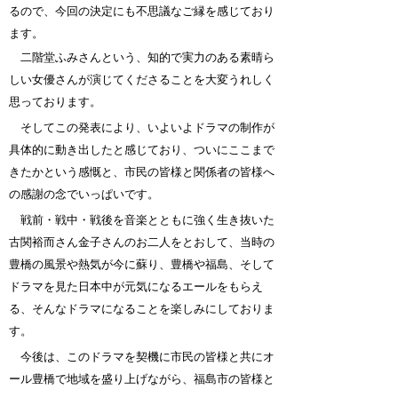
るので、今回の決定にも不思議なご縁を感じており
ます。
二階堂ふみさんという、知的で実力のある素晴ら
しい女優さんが演じてくださることを大変うれしく
思っております。
そしてこの発表により、いよいよドラマの制作が
具体的に動き出したと感じており、ついにここまで
きたかという感慨と、市民の皆様と関係者の皆様へ
の感謝の念でいっぱいです。
戦前・戦中・戦後を音楽とともに強く生き抜いた
古関裕而さん金子さんのお二人をとおして、当時の
豊橋の風景や熱気が今に蘇り、豊橋や福島、そして
ドラマを見た日本中が元気になるエールをもらえ
る、そんなドラマになることを楽しみにしておりま
す。
今後は、このドラマを契機に市民の皆様と共にオ
ール豊橋で地域を盛り上げながら、福島市の皆様と