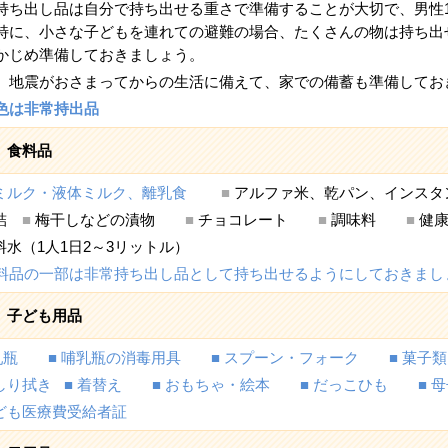
持ち出し品は自分で持ち出せる重さで準備することが大切で、男性15
特に、小さな子どもを連れての避難の場合、たくさんの物は持ち出
かじめ準備しておきましょう。
、地震がおさまってからの生活に備えて、家での備蓄も準備してお
色は非常持出品
食料品
ミルク・液体ミルク、離乳食
■
アルファ米、乾パン、インス
詰
■
梅干しなどの漬物
■
チョコレート
■
調味料
■
健
料水（1人1日2～3リットル）
料品の一部は非常持ち出し品として持ち出せるようにしておきまし
子ども用品
乳瓶 ■ 哺乳瓶の消毒用具 ■ スプーン・フォーク ■ 菓子類
おしり拭き ■ 着替え ■ おもちゃ・絵本 ■ だっこひも ■ 
子ども医療費受給者証