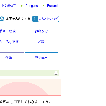
中文簡体字
Portgues
Espanol
文字を大きくする
拡大方法の説明
手当・助成
お出かけ
ろいろな支援
相談
小学生
中学生～
備蓄品を用意しておきましょう。