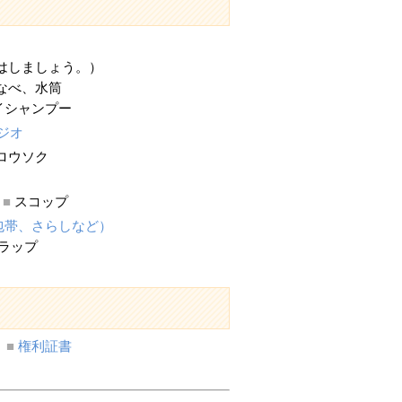
フタはしましょう。）
なべ、水筒
イシャンプー
ジオ
ロウソク
プ
■
スコップ
包帯、さらしなど）
ラップ
■
権利証書