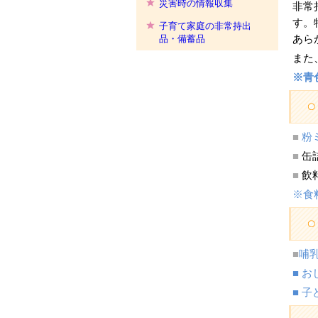
災害時の情報収集
非常
す。
子育て家庭の非常持出
あら
品・備蓄品
また
※青
■
粉
■
缶
■
飲
※食
■
哺
■ 
■ 