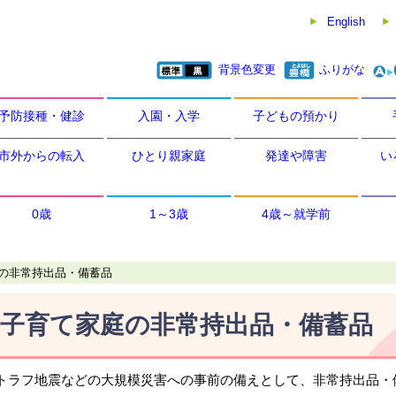
English
背景色変更
ふりがな
予防接種・健診
入園・入学
子どもの預かり
市外からの転入
ひとり親家庭
発達や障害
い
0歳
1～3歳
4歳～就学前
の非常持出品・備蓄品
子育て家庭の非常持出品・備蓄品
トラフ地震などの大規模災害への事前の備えとして、非常持出品・