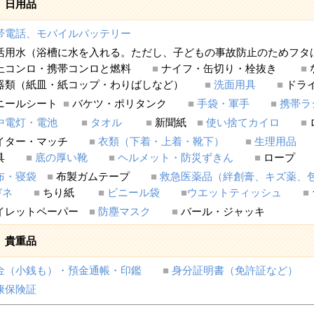
日用品
帯電話、モバイルバッテリー
活用水（浴槽に水を入れる。ただし、子どもの事故防止のため
上コンロ・携帯コンロと燃料
■
ナイフ・缶切り・栓抜き
■
器類（紙皿・紙コップ・わりばしなど）
■
洗面用具
■
ドラ
ニールシート
■
バケツ・ポリタンク
■
手袋・軍手
■
携帯ラ
中電灯・電池
■
タオル
■
新聞紙
■
使い捨てカイロ
■
イター・マッチ
■
衣類（下着・上着・靴下）
■
生理用品
雨具
■
底の厚い靴
■
ヘルメット・防災ずきん
■
ロー
布・寝袋
■
布製ガムテープ
■
救急医薬品（絆創膏、キズ薬、
ガネ
■
ちり紙
■
ビニール袋
■
ウエットティッシュ
■
イレットペーパー
■
防塵マスク
■
バール・ジャッキ
貴重品
金（小銭も）・預金通帳・印鑑
■
身分証明書（免許証など）
康保険証