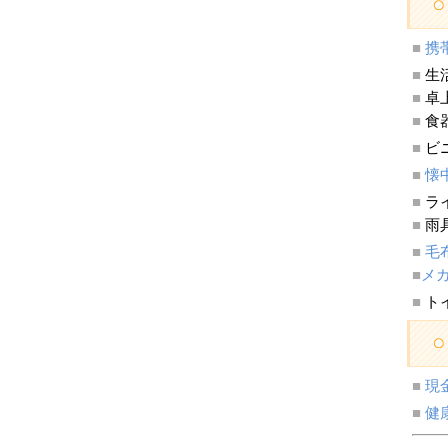
■
携
■
生
■
卓
■
食
■
ビ
■
懐
■
ラ
■
■
毛
■
メ
■
ト
■
現
■
健