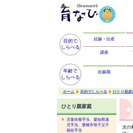
妊娠・出産
目的で
しらべる
講座
年齢で
妊娠期
しらべる
ホーム
目的でしらべる
ひとり親家
ひとり親家庭
児童扶養手当、愛知県遺
児手当、豊橋市母子父子
次の
福祉手当