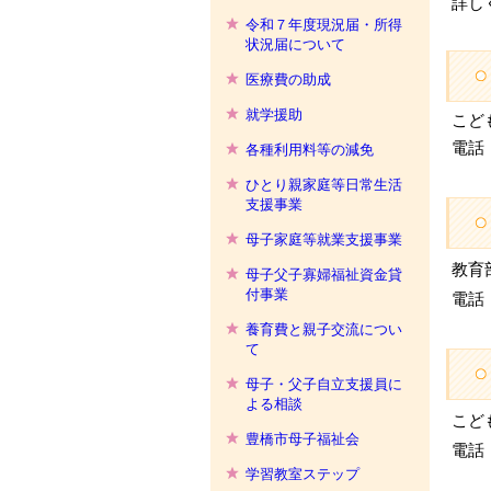
詳し
令和７年度現況届・所得
状況届について
医療費の助成
就学援助
こど
電話 0
各種利用料等の減免
ひとり親家庭等日常生活
支援事業
母子家庭等就業支援事業
教育
母子父子寡婦福祉資金貸
付事業
電話 0
養育費と親子交流につい
て
母子・父子自立支援員に
よる相談
こど
豊橋市母子福祉会
電話 
学習教室ステップ