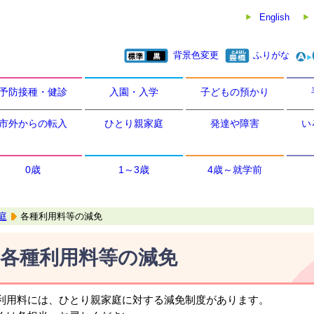
English
背景色変更
ふりがな
予防接種・健診
入園・入学
子どもの預かり
市外からの転入
ひとり親家庭
発達や障害
い
0歳
1～3歳
4歳～就学前
庭
各種利用料等の減免
各種利用料等の減免
利用料には、ひとり親家庭に対する減免制度があります。