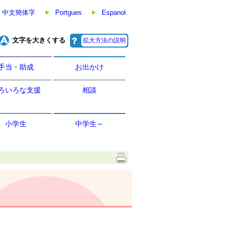
中文簡体字
Portgues
Espanol
文字を大きくする
拡大方法の説明
手当・助成
お出かけ
ろいろな支援
相談
小学生
中学生～