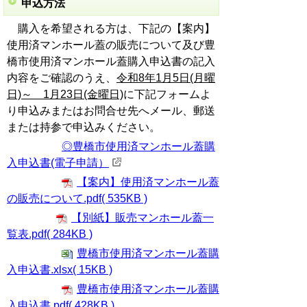
申込方法
購入を希望される方は、下記の【案内】
使用済マンホール蓋の販売について及び豊
橋市使用済マンホール蓋購入申込書の記入
内容をご確認のうえ、
令和8年1月5日(月曜
日)～ 1月23日(金曜日)
に下記フォームよ
り申込みまたはお問合せ先へメール、郵送
または持参で申込みください。
◎豊橋市使用済マンホール蓋購
入申込書(電子申請）
【案内】使用済マンホール蓋
の販売について.pdf( 535KB )
【別紙】販売マンホール蓋一
覧表.pdf( 284KB )
豊橋市使用済マンホール蓋購
入申込書.xlsx( 15KB )
豊橋市使用済マンホール蓋購
入申込書.pdf( 428KB )