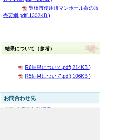
豊橋市使用済マンホール蓋の販
売要綱.pdf( 1302KB )
結果について（参考）
R6結果について.pdf( 214KB )
R5結果について.pdf( 106KB )
お問合わせ先
上下水道局
下水道整備課
所在地/〒440-8502 愛知県豊橋市牛川町字下モ田
29-1
電話番号/
0532-51-2774
E-mail/
gesuiseibi@city.toyohashi.lg.jp