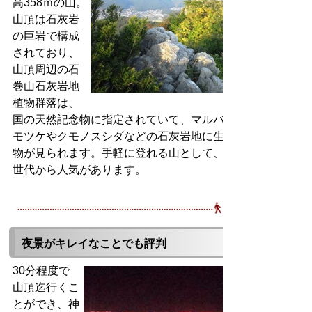
高358ｍの山。
山頂は石灰岩
の巨岩で構成
されており、
山頂周辺の石
巻山石灰岩地
植物群落は、
国の天然記念物に指定されていて、マルバイワシ
モツケやクモノスシダなどの石灰岩地に生える植
物が見られます。手軽に登れる山として、幅広い
世代から人気があります。
夜景がキレイなことでも評判
30分程度で
山頂迄行くこ
とができ、神