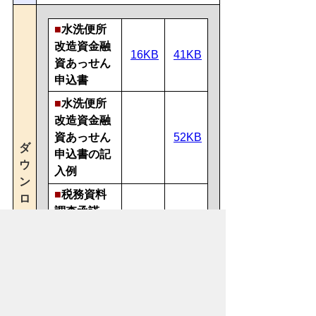
■
水洗便所
改造資金融
16KB
41KB
資あっせん
申込書
■
水洗便所
改造資金融
資あっせん
52KB
ダ
申込書の記
ウ
入例
ン
■
税務資
料
ロ
調査承諾
ー
書・申込人
54KB
ド
（融資あっ
せん）
■
税務資
料
調査承諾