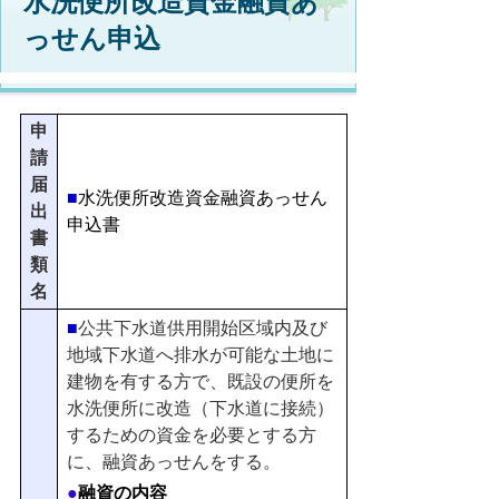
水洗便所改造資金融資あ
っせん申込
申
請
届
■
水洗便所改造資金融資あっせん
出
申込書
書
類
名
■
公共下水道供用開始区域内及び
地域下水道へ排水が可能な土地に
建物を有する方で、既設の便所を
水洗便所に改造（下水道に接続）
するための資金を必要とする方
に、融資あっせんをする。
●
融資の内容