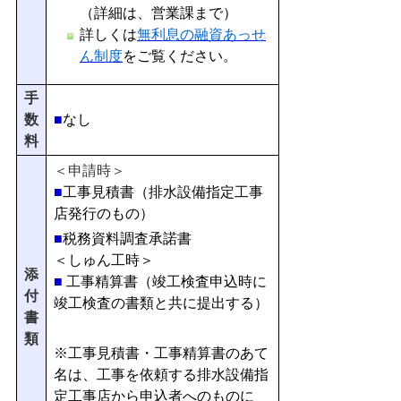
（詳細は、営業課まで）
詳しくは
無利息の融資あっせ
ん制度
をご覧ください。
手
数
■
なし
料
＜申請時＞
■
工事見積書（排水設備指定工事
店発行のもの）
■
税務資料調査承諾書
＜しゅん工時＞
添
■
工事精算書（竣工検査申込時に
付
竣工検査の書類と共に提出する）
書
類
※工事見積書・工事精算書のあて
名は、工事を依頼する排水設備指
定工事店から申込者へのものに