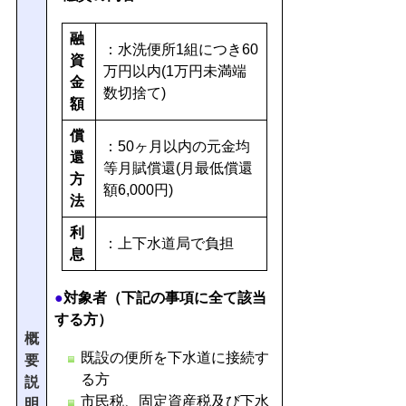
融
：水洗便所1組につき60
資
万円以内(1万円未満端
金
数切捨て)
額
償
：50ヶ月以内の元金均
還
等月賦償還(月最低償還
方
額6,000円)
法
利
：上下水道局で負担
息
●
対象者（下記の事項に全て該当
する方）
概
既設の便所を下水道に接続す
要
る方
説
市民税、固定資産税及び下水
明