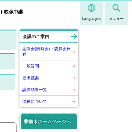
ト映像中継
Languages
メニュー
会議のご案内
定例会(臨時会)・委員会日
程
一般質問
提出議案
議決結果一覧
傍聴について
豊橋市ホームページへ