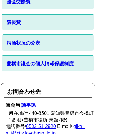
議会交際費
議長賞
請負状況の公表
豊橋市議会の個人情報保護制度
お問合わせ先
議会局
議事課
所在地/〒440-8501 愛知県豊橋市今橋町
1番地 (豊橋市役所 東館7階)
電話番号/
0532-51-2920
E-mail/
gikai-
giji@city.toyohashi.lg.jp