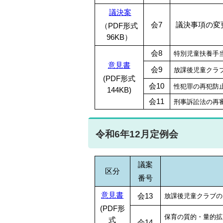
議決案
会7
議決事項の変
（PDF形式
96KB）
会8
特別児童扶養手
意見書
会9
放課後児童クラ
(PDF形式
会10
性犯罪の再犯防
144KB)
会11
刑事訴訟法の再
令和6年12月定例会
議案
区分
番号
意見書
会13
放課後児童クラブの
(PDF形
保育の質的・量的拡
式
会14