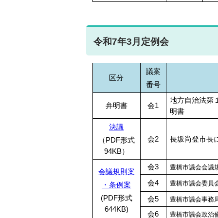
令和7年3月定例会
議案
区分
番号
地方自治法第
弁明書
会1
明
決議
会2
長坂尚登市長
（PDF形式
94KB）
会3
豊橋市議会会議
会議規則案
会4
豊橋市議会委員
・条例案
(PDF形式
会5
豊橋市議会事務
644KB)
会6
豊橋市議会政治