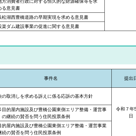
地方消費者行政に対する恒久的な財源確保等を求
める意見書
浜松湖西豊橋道路の早期実現を求める意見書
設楽ダム建設事業の促進に関する意見書
事件名
提出
決の取消しを求める訴えに係る応訴の基本方針
令和７年5
多目的屋内施設及び豊橋公園東側エリア整備・運営事
日
」の継続の賛否を問う住民投票条例
目的屋内施設及び豊橋公園東側エリア整備・運営事業
継続の賛否を問う住民投票条例