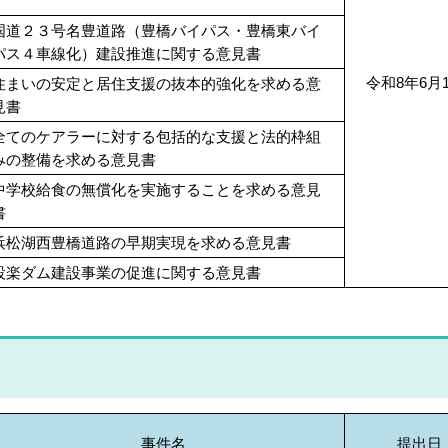
国道２３号名豊道路（豊橋バイパス・豊橋東バイ
パス４車線化）建設推進に関する意見書
令和8年6月
住まいの安定と居住支援の抜本的強化を求める意
見書
全てのケアラーに対する包括的な支援と法的枠組
みの整備を求める意見書
中学校給食の無償化を実施することを求める意見
書
浜松湖西豊橋道路の早期実現を求める意見書
設楽ダム建設事業の促進に関する意見書
事件名
提出日