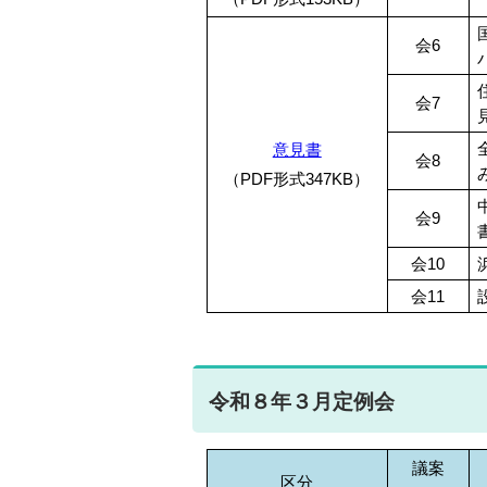
会6
会7
意見書
会8
（PDF形式347KB）
会9
会10
会11
令和８年３月定例会
議案
区分