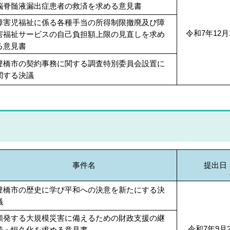
脳脊髄液漏出症患者の救済を求める意見書
障害児福祉に係る各種手当の所得制限撤廃及び障
令和7年12月
害福祉サービスの自己負担額上限の見直しを求め
る意見書
豊橋市の契約事務に関する調査特別委員会設置に
関する決議
事件名
提出日
豊橋市の歴史に学び平和への決意を新たにする決
議
頻発する大規模災害に備えるための財政支援の継
令和7年9月
続・恒久化を求める意見書