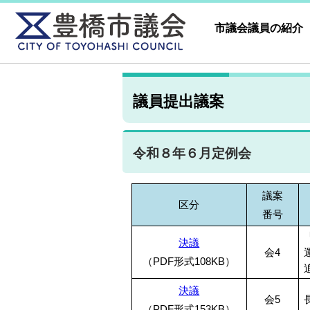
市議会議員の紹介
議員提出議案
令和８年６月定例会
議案
区分
番号
決議
会4
（PDF形式108KB）
決議
会5
（PDF形式153KB）