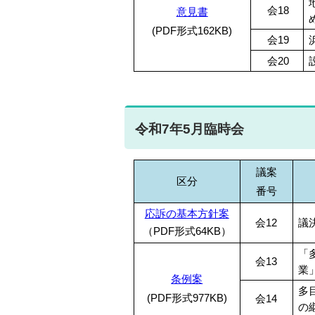
会18
意見書
(PDF形式162KB)
会19
会20
令和7年5月臨時会
議案
区分
番号
応訴の基本方針案
会12
議
（PDF形式64KB）
「
会13
業
条例案
多
(PDF形式977KB)
会14
の