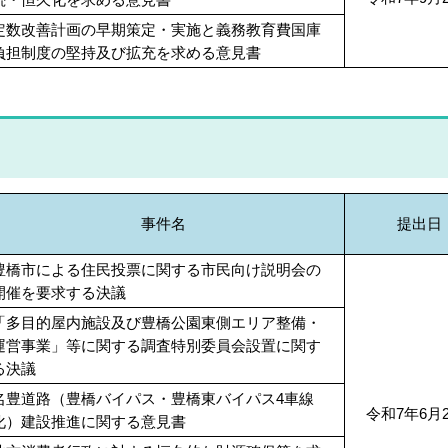
定数改善計画の早期策定・実施と義務教育費国庫
負担制度の堅持及び拡充を求める意見書
事件名
提出日
豊橋市による住民投票に関する市民向け説明会の
開催を要求する決議
「多目的屋内施設及び豊橋公園東側エリア整備・
運営事業」等に関する調査特別委員会設置に関す
る決議
名豊道路（豊橋バイパス・豊橋東バイパス4車線
令和7年6月
化）建設推進に関する意見書