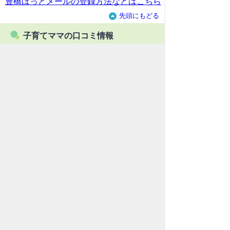
豊橋ほっとメールの登録方法などはこちら
先頭にもどる
子育てママの口コミ情報
豊橋創造大学幼児教育情報センター
"We CＡＮ"
豊橋創造大学短期大学部 幼稚教育・保育
課の学生と子育てママによる情報発信ステ
ーション。お出かけ、となりの晩ごはん、
遊び、子育て便利グッズなど、実生活に役
立つ情報が満載です。
豊橋創造大学幼児教育情報センター
"We CＡＮ"
－豊橋創造大学
ホーム
育なびとは
個人情報の取り扱い