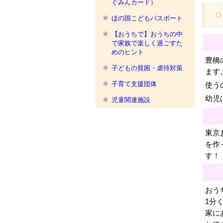
ぐみんカード）
ほの国こどもパスポート
【おうちで】おうちの中
で家族で楽しく過ごすた
めのヒント
豊橋
子どもの貧困・虐待対策
ます
子育て支援団体
使う
幼児
児童関連施設
東京
を作
す！
おう
1分
家に