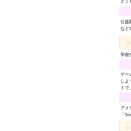
とて
公益
など
学校
ゲー
しよ
トで
アメ
「S