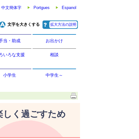
中文簡体字
Portgues
Espanol
文字を大きくする
拡大方法の説明
手当・助成
お出かけ
ろいろな支援
相談
小学生
中学生～
楽しく過ごすため