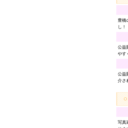
豊橋
し！
公益
やす
公益
介さ
写真