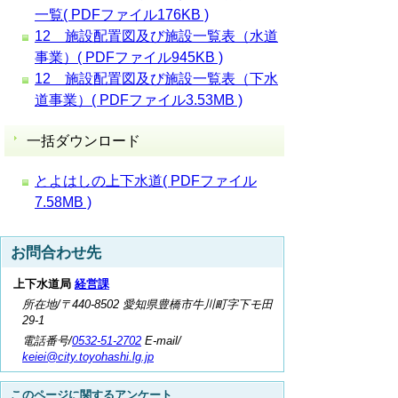
一覧( PDFファイル176KB )
12 施設配置図及び施設一覧表（水道
事業）( PDFファイル945KB )
12 施設配置図及び施設一覧表（下水
道事業）( PDFファイル3.53MB )
一括ダウンロード
とよはしの上下水道( PDFファイル
7.58MB )
お問合わせ先
上下水道局
経営課
所在地/〒440-8502 愛知県豊橋市牛川町字下モ田
29-1
電話番号/
0532-51-2702
E-mail/
keiei@city.toyohashi.lg.jp
このページに関するアンケート