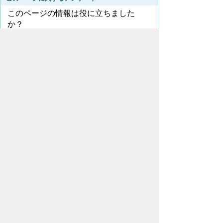
このページの情報は役に立ちました
か？
役に
どちらとも
役にたた
立った
いえない
なかった
このページに関してご意見がありました
ら、500文字以内でご記入ください。
（ご注意）住所や電話番号などの個人情報は記
入しないでください。なお、回答が必要な お問合
わせは、直接このページのお問合わせ先へご連絡
ください。
ページの先頭へ戻る