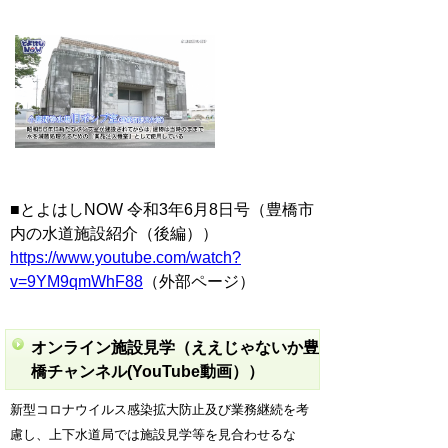
■とよはしNOW 令和3年6月8日号（豊橋市
内の水道施設紹介（後編））
https://www.youtube.com/watch?
v=9YM9qmWhF88
（外部ページ）
オンライン施設見学（ええじゃないか豊
橋チャンネル(YouTube動画））
新型コロナウイルス感染拡大防止及び業務継続を考
慮し、上下水道局では施設
見学等を見合わせるな