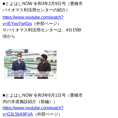
■
とよはしNOW 令和3年2月9日号（豊橋市
バイオマス利活用センターの紹介）
https://www.youtube.com/watch?
v=iEYogYwlGis
（外部ページ）
※バイオマス利活用センターは、4分15秒
頃から
■とよはしNOW 令和3年6月1日号（豊橋市
内の水道施設紹介（前編））
https://www.youtube.com/watch?
v=G3L5bA9FriA
（外部ページ）