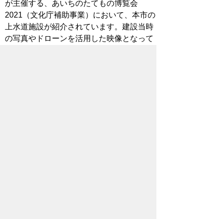
が主催する、あいちのたてもの博覧会
2021（文化庁補助事業）において、本市の
上水道施設が紹介されています。建設当時
の写真やドローンを活用した映像となって
おり、上水道の歴史などを学べる機会とな
っていますので、是非ご覧ください。
下条取水場旧ポンプ室・大江川水道
橋
動画はこちら
（外部ページ）
小鷹野浄水場緩速ろ過池・旧ポンプ
室
動画はこちら
（外部ページ）
多米配水場・旧配水池
動画はこちら
（外部ページ）
参考
愛知県国登録有形文化財建造物所有者の会
（外部ページ）
お問い合わせ