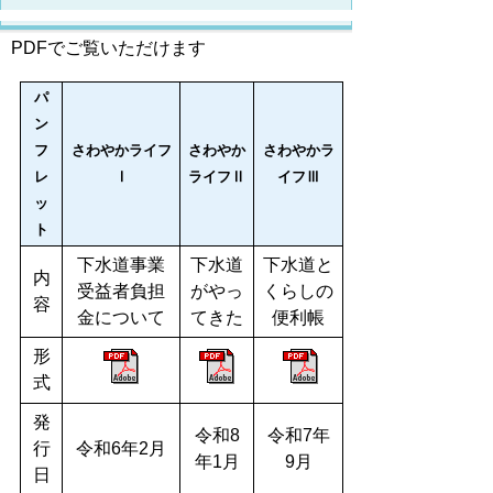
PDFでご覧いただけます
パ
ン
フ
さわやかライフ
さわやか
さわやかラ
レ
Ⅰ
ライフⅡ
イフⅢ
ッ
ト
下水道事業
下水道
下水道と
内
受益者負担
がやっ
くらしの
容
金について
てきた
便利帳
形
式
発
令和8
令和7年
行
令和6年2月
年1月
9月
日