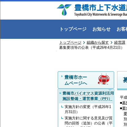
トップページ
お知らせ
お客
トップページ
組織から探す
経営課
募集要項等の公表（平成26年4月21日）
豊橋市ホー
ムページへ
豊橋市バイオマス資源利活用
平成
施設整備・運営事業（PFI）
■
募
実施方針の変更（平成26年1
■
要
月31日）
実施方針に関する意見及び質
別
問の回答（追加）の公表（平
別紙