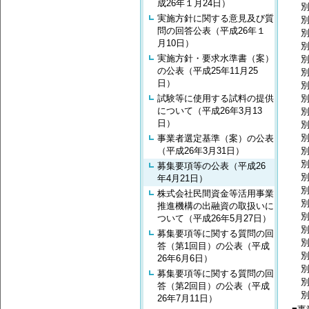
成26年１月24日）
別紙
実施方針に関する意見及び質
別
問の回答公表（平成26年１
別
月10日）
別
実施方針・要求水準書（案）
別
の公表（平成25年11月25
別
日）
別
試験等に使用する試料の提供
別
について（平成26年3月13
別
日）
別
別
事業者選定基準（案）の公表
（平成26年3月31日）
別
別紙
募集要項等の公表（平成26
別紙
年4月21日）
別
株式会社民間資金等活用事業
別
推進機構の出融資の取扱いに
別
ついて（平成26年5月27日）
別
募集要項等に関する質問の回
別
答（第1回目）の公表（平成
別
26年6月6日）
別
募集要項等に関する質問の回
別
答（第2回目）の公表（平成
別
26年7月11日）