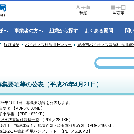
翻訳
色変更
様へ
事業者の方へ
組織から探す
よくある質問
問
経営状況
バイオマス利活用センター
豊橋市バイオマス資源利活用施設
募集要項等の公表（平成26年4月21日）
26年4月21日 募集要項等を公表します。
集要項
【PDF／0.98MB】
求水準書
【PDF／835KB】
要求水準書添付資料一覧
【PDF／28.1KB】
紙1-1
施設建設予定地位置図・現有施設配置図
【PDF／160KB】
1-2-1
中島処理場パンフレット
【PDF／5.16MB】