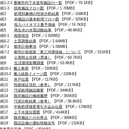
1-2-2
豊橋市内下水道等施設の一覧
【PDF／79.1KB】
紙1-3
現有施設フロー図
【PDF／1.70MB】
紙2
処理対象物の性状分析結果
【PDF／158KB】
紙3
本施設の基本処理フロー図
【PDF／325KB】
紙4
投入バイオマス量予測値
【PDF／74.7KB】
紙5
再生水の水質試験結果
【PDF／48.8KB】
紙6-1
地形現況
【PDF／2.92MB】
紙6-2
土質調査結果
【PDF／2.64MB】
紙7-1
都市計画事項
【PDF／1.06MB】
紙7-2
都市計画道路「東三河環状線」について
【PDF／151KB】
紙8
公害防止目標（悪臭）
【PDF／60.7KB】
紙9
生活環境影響調査
【PDF／53.8KB】
10-1
搬入車両
【PDF／293KB】
10-2
搬入経路イメージ図
【PDF／220KB】
紙11
井戸位置
【PDF／117KB】
紙12
性能保証項目（参考）
【PDF／217KB】
紙13
汚泥処理施設概要
【PDF／344KB】
紙14
既存施設の修繕履歴
【PDF／355KB】
紙15
汚泥分析結果（参考）
【PDF／38.8KB】
紙16
中島処理場受電引き込み位置
【PDF／170KB】
紙17
上下水道位置図
【PDF／414KB】
紙18
既存施設との分界点
【PDF／309KB】
紙19
既設設備の運転情報信号
【PDF／132KB】