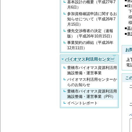
■
事
基本設計の概要（平成27年7
■様
月6日）
参加資格確認申請に関するお
知らせについて（平成26年7
様式
月15日）
■
基
優先交渉権者の決定（速報
■
事
版）（平成26年10月15日）
事業契約の締結（平成26年
12月11日）
お
バイオマス利活用センター
上
電
豊橋市バイオマス資源利活用
施設整備・運営事業
こ
バイオマス利活用センターか
らのお知らせ
豊橋市バイオマス資源利活用
施設整備・運営事業（PFI）
イベントレポート