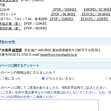
業者選定基準
【PDF／256KB】
式集
下記以外
【PDF／565KB】
【WORD／93.3KB
様式1-1～1-5
【PDF／86.8KB】
【EXCEL／28.6KB
7-3ｂ、7-4ｂ～7-4e、参考資料
【PDF／318KB】
【EXCEL／122KB】
本協定書（案）
【PDF／119KB】
業契約書（案）
【PDF／887KB】
問合わせ先
下水道局
経営課
所在地/〒440-8502 愛知県豊橋市牛川町字下モ田29-1
話番号/
0532-51-2702
E-mail/
keiei@city.toyohashi.lg.jp
のページに関するアンケート
このページの情報は役に立ちましたか？
役に立った
どちらともいえない
このページに関してご意見がありましたら、500文字以内でご記入ください。
（ご注意）住所や電話番号などの個人情報は記入しないでください。なお、回
ページのお問合わせ先へご連絡ください。