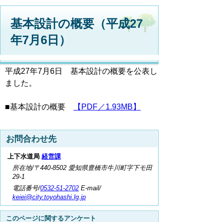
基本設計の概要（平成27
年7月6日）
平成27年7月6日 基本設計の概要を公表し
ました。
■基本設計の概要
【PDF／1.93MB】
お問合わせ先
上下水道局
経営課
所在地/〒440-8502 愛知県豊橋市牛川町字下モ田
29-1
電話番号/
0532-51-2702
E-mail/
keiei@city.toyohashi.lg.jp
このページに関するアンケート