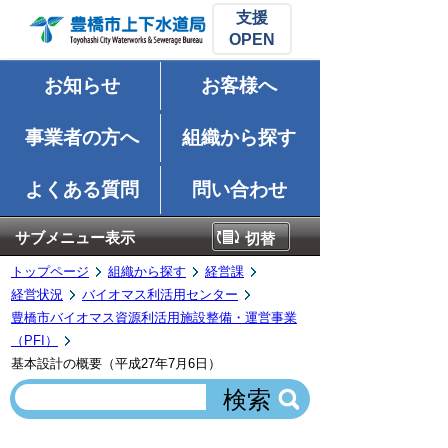
支援
お知らせ
お客様へ
事業者の方へ
組織から探す
よくある質問
問い合わせ
サブメニュー表示
切替
トップページ
組織から探す
経営課
経営状況
バイオマス利活用センター
豊橋市バイオマス資源利活用施設整備・運営事業
（PFI）
基本設計の概要（平成27年7月6日）