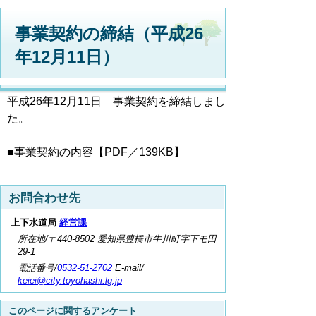
事業契約の締結（平成26
年12月11日）
平成26年12月11日 事業契約を締結しまし
た。
■事業契約の内容
【PDF／139KB】
お問合わせ先
上下水道局
経営課
所在地/〒440-8502 愛知県豊橋市牛川町字下モ田
29-1
電話番号/
0532-51-2702
E-mail/
keiei@city.toyohashi.lg.jp
このページに関するアンケート