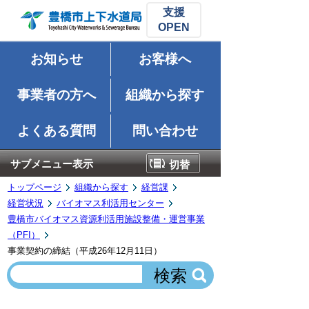
支援
お知らせ
お客様へ
事業者の方へ
組織から探す
よくある質問
問い合わせ
サブメニュー表示
切替
トップページ
組織から探す
経営課
経営状況
バイオマス利活用センター
豊橋市バイオマス資源利活用施設整備・運営事業
（PFI）
事業契約の締結（平成26年12月11日）