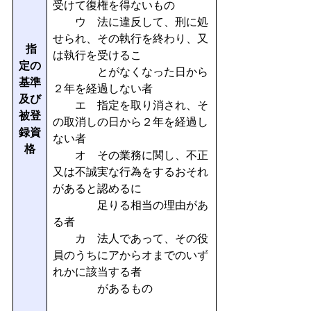
受けて復権を得ないもの
ウ 法に違反して、刑に処
せられ、その執行を終わり、又
指
は執行を受けるこ
定の
とがなくなった日から
基準
２年を経過しない者
及び
エ 指定を取り消され、そ
被登
の取消しの日から２年を経過し
録資
ない者
格
オ その業務に関し、不正
又は不誠実な行為をするおそれ
があると認めるに
足りる相当の理由があ
る者
カ 法人であって、その役
員のうちにアからオまでのいず
れかに該当する者
があるもの