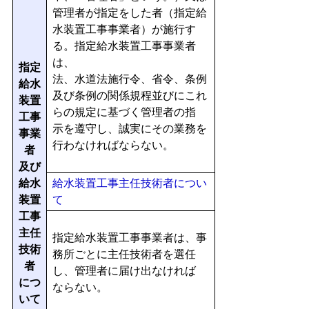
管理者が指定をした者（指定給
水装置工事事業者）が施行す
る。指定給水装置工事事業者
は、
指定
法、水道法施行令、省令、条例
給水
及び条例の関係規程並びにこれ
装置
らの規定に基づく管理者の指
工事
示を遵守し、誠実にその業務を
事業
行わなければならない。
者
及び
給水
給水装置工事主任技術者につい
装置
て
工事
主任
指定給水装置工事事業者は、事
技術
務所ごとに主任技術者を選任
者
し、管理者に届け出なければ
につ
ならない。
いて