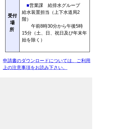
■
営業課 給排水グループ
給水装置担当（上下水道局2
受付
階）
場
午前8時30分から午後5時
所
15分（土、日、祝日及び年末年
始を除く）
申請書のダウンロードについては、ご利用
上の注意事項をお読み下さい。
新規指定・変更時
記入例
Word
の様式
（PDF）
■指定給水装置工
docx(
pdf(
事事業者指定申請
17KB
110KB )
書
)