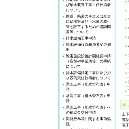
び給水装置工事主任技術者
について
国道、県道の車道又は歩道
に給水管及び下水道の取付
管を設置するための協議図
書等について
排水設備工事申請
排水設備設置義務者変更届
出
除害施設設置計画確認申請
（店舗や事業所等）の手続
について
排水設備指定工事店及び排
水設備責任技術者について
承認工事（配水管布設）申
請
承認工事（排水管布設）申
請
承認工事（配水管布設）へ
の補助金交付申請
上
開発行為等に関する事前協
電話
議
電