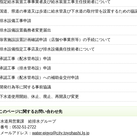
指定給水装置工事事業者及び給水装置工事主任技術者について
国道、県道の車道又は歩道に給水管及び下水道の取付管を設置するための協
排水設備工事申請
排水設備設置義務者変更届出
除害施設設置計画確認申請（店舗や事業所等）の手続について
排水設備指定工事店及び排水設備責任技術者について
承認工事（配水管布設）申請
承認工事（排水管布設）申請
承認工事（配水管布設）への補助金交付申請
開発行為等に関する事前協議
下水道使用開始、休止、廃止、再開及び変更
このページに関するお問い合わせ先
下水道局営業課
給排水グループ
番号：0532-51-2722
子メールアドレス：
water-eigyo@city.toyohashi.lg.jp