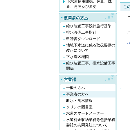
下水道使用開始、休止、廃
止、再開及び変更
こ
事業者の方へ
給水装置工事設計施行基準
排水設備工事指針
申請書ダウンロード
地域下水道に係る取扱要綱の
改正について
下水道区域図
給水装置工事、排水設備工事
関係
営業課
一般の方へ
事業者の方へ
断水・濁水情報
クリンの図書室
水道スマートメーター
水道料金収納業務等包括業務
委託の共同発注について