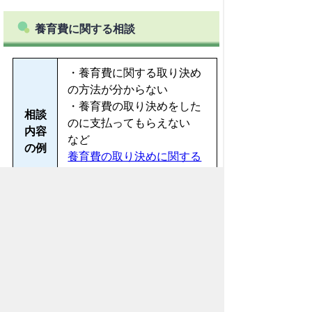
養育費に関する相談
・養育費に関する取り決め
の方法が分からない
・養育費の取り決めをした
相談
のに支払ってもらえない
内容
など
の例
養育費の取り決めに関する
詳細はこちらをご覧くださ
い
対象
ひとり親家庭の父・母
者
受付
午前10時～午後4時30分
時間
（正午～午後1時は除く）