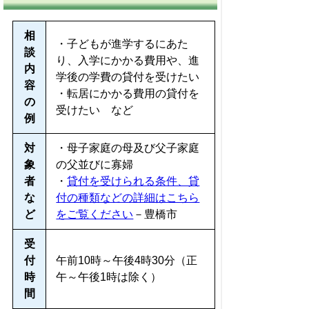
相
・子どもが進学するにあた
談
り、入学にかかる費用や、進
内
学後の学費の貸付を受けたい
容
・転居にかかる費用の貸付を
の
受けたい など
例
対
・母子家庭の母及び父子家庭
象
の父並びに寡婦
者
・
貸付を受けられる条件、貸
な
付の種類などの詳細はこちら
ど
をご覧ください
－豊橋市
受
付
午前10時～午後4時30分（正
時
午～午後1時は除く）
間