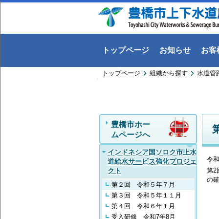
トップページ
お知らせ
お客
トップページ
組織から探す
水道管
豊橋市ホー
ムページへ
インドネシア国ソロク市上水
令和
道給水サービス強化プロジェ
第
クト
の
第２回 令和５年７月
第３回 令和５年１１月
第４回 令和６年１月
受入研修 令和7年8月