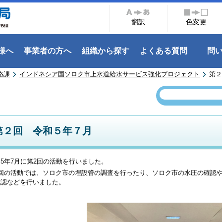
翻訳
色変更
様へ
事業者の方へ
組織から探す
よくある質問
問
路課
インドネシア国ソロク市上水道給水サービス強化プロジェクト
第２
第２回 令和５年７月
5年7月に第2回の活動を行いました。
2回の活動では、ソロク市の埋設管の調査を行ったり、ソロク市の水圧の確認
確認などを行いました。