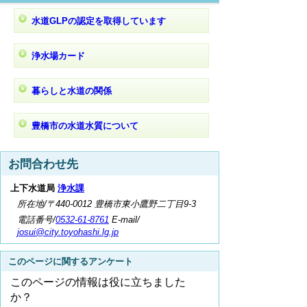
水道GLPの認定を取得しています
浄水場カード
暮らしと水道の関係
豊橋市の水道水質について
お問合わせ先
上下水道局
浄水課
所在地/〒440-0012 豊橋市東小鷹野二丁目9-3
電話番号/
0532-61-8761
E-mail/
josui@city.toyohashi.lg.jp
このページに関するアンケート
このページの情報は役に立ちました
か？