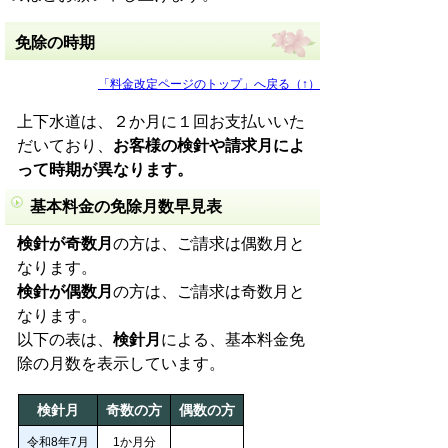
免除の時期
「料金改定ページのトップ」へ戻る（↑）
上下水道は、２か月に１回お支払いいた
だいており、
お客様の検針や請求月によ
って時期が異なります。
基本料金の免除月数早見表
検針が奇数月
の方は、ご請求は偶数月と
なります。
検針が偶数月
の方は、ご請求は奇数月と
なります。
以下の表は、
検針月
による、基本料金免
除の月数を表示しています。
検針月
奇数の方
偶数の方
令和8年7月
1か月分