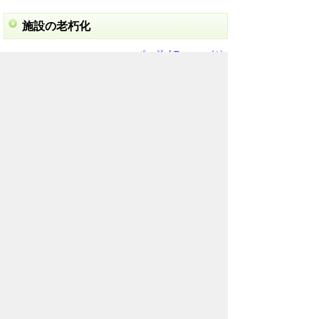
施設の老朽化
ページメニューへ（↑）
水道施設の老朽化が進んでいます。
今後も古い水道管は増えていきます。
古くなった施設の更新や耐震化にかかる
費用は、増加していく見込みです。