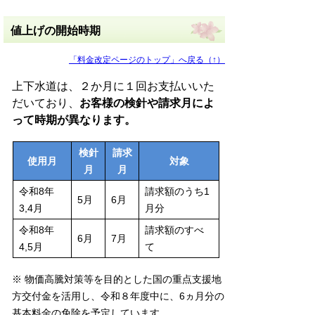
値上げの開始時期
「料金改定ページのトップ」へ戻る（↑）
上下水道は、２か月に１回お支払いいた
だいており、
お客様の検針や請求月によ
って時期が異なります。
検針
請求
使用月
対象
月
月
令和8年
請求額のうち1
5月
6月
3,4月
月分
令和8年
請求額のすべ
6月
7月
4,5月
て
※ 物価高騰対策等を目的とした国の重点支援地
方交付金を活用し、令和８年度中に、6ヵ月分の
基本料金の免除を予定しています。