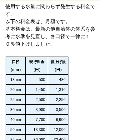
使用する水量に関わらず発生する料金で
す。
以下の料金表は、月額です。
基本料金は、最新の他自治体の体系を参
考に水準を見直し、各口径で一律に１
０％値下げしました。
口径
現行料金
値上げ後
（mm）
（円）
（円）
13mm
530
480
20mm
1,450
1,310
25mm
2,500
2,250
30mm
3,900
3,500
40mm
7,700
6,900
50mm
13,300
12,000
75mm
36,000
32,400