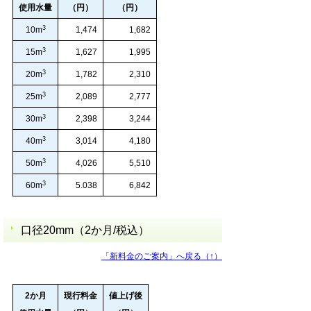
使用水量
（円）
（円）
3
10m
1,474
1,682
3
15m
1,627
1,995
3
20m
1,782
2,310
3
25m
2,089
2,777
3
30m
2,398
3,244
3
40m
3,014
4,180
3
50m
4,026
5,510
3
60m
5.038
6,842
口径20mm（2か月/税込）
「新料金のご案内」へ戻る（↑）
2か月
現行料金
値上げ後