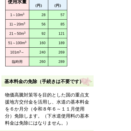
使用水量
（円）
（円）
3
1～10m
28
57
3
11～20m
56
85
3
21～50m
92
121
3
51～100m
160
189
3
101m
～
240
269
臨時用
260
289
基本料金の免除（手続きは不要です）
物価高騰対策等を目的とした国の重点支
援地方交付金を活用し、水道の基本料金
を６か月分（令和８年６～１１月使用
分）免除します。（下水道使用料の基本
料金は免除にはなりません。）