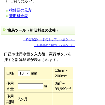
にご覧ください。
検針票の見方
新旧料金表
簡易ツール（新旧料金の比較）
「料金改定ページのトップ」へ戻る（↑）
「新料金のご案内」へ戻る（↑）
口径や使用水量を入力後、実行ボタンを
押すと計算結果が表示されます。
13mm～
口径
mm
200mm
3
使用
0m
～
3
m
3
水量
99,999m
使用
2か月
期間