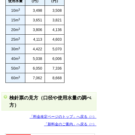
使用水量
（円）
（円）
3
10m
3,498
3,508
3
15m
3,651
3,821
3
20m
3,806
4,136
3
25m
4,113
4,603
3
30m
4,422
5,070
3
40m
5,038
6,006
3
50m
6,050
7,336
3
60m
7,062
8,668
検針票の見方（口径や使用水量の調べ
方）
「料金改定ページのトップ」へ戻る（↑）
「新料金のご案内」へ戻る（↑）