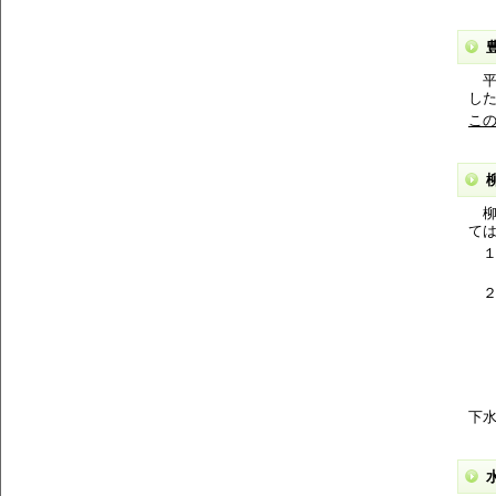
平
し
こ
柳
て
１ 
平
２
(
(
(
(
(
下