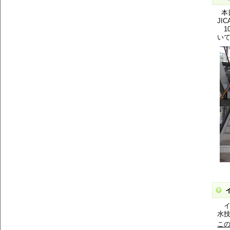
本日
JI
1
い
イ
水
こ