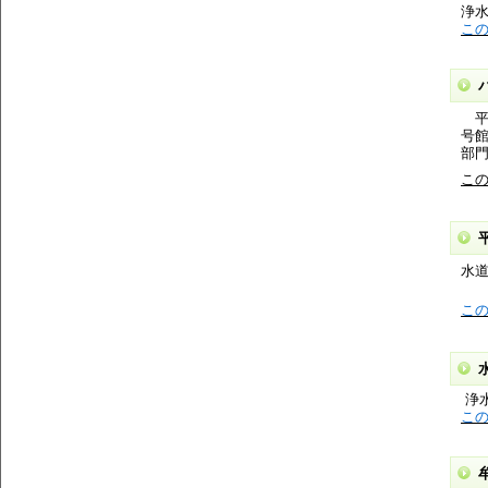
浄
こ
平成
号
部
こ
水
こ
浄
こ