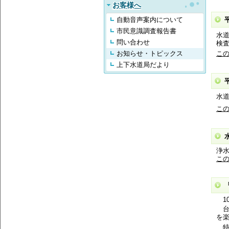
お客様へ
自動音声案内について
市民意識調査報告書
水
問い合わせ
検
お知らせ・トピックス
こ
上下水道局だより
水
こ
浄
こ
1
台
を
特