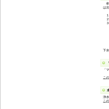
牟
は
１ 
２
３
(
(
(
(
(
下
「
こ
浄
こ