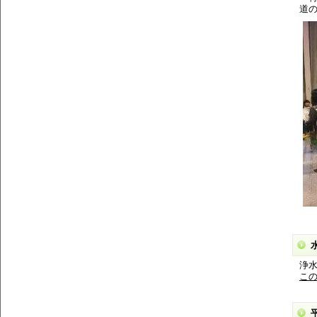
道
浄
こ