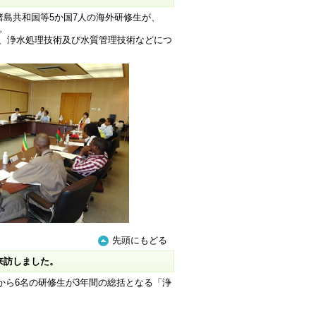
諸島共和国等5か国7人の海外研修生が、
。
術、浄水処理技術及び水質管理技術などにつ
先頭にもどる
来訪しました。
ら6名の研修生が3年間の総括となる「浄