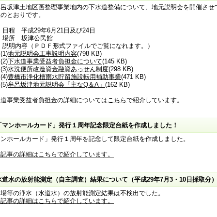
呂坂津土地区画整理事業地内の下水道整備について、地元説明会を開催させ
次のとおりです。
日程 平成29年6月21日及び24日
 場所 坂津公民館
 説明内容（ＰＤＦ形式ファイルでご覧になれます。）
1)
地元説明会工事説明内容
(798 KB)
2)
下水道事業受益者負担金について
(145 KB)
3)
水洗便所改造資金融資あっせん制度
(298 KB)
4)
豊橋市浄化槽雨水貯留施設転用補助事業
(471 KB)
5)
牟呂坂津地元説明会「主なQ＆A」
(162 KB)
水道事業受益者負担金の詳細については
こちら
で紹介しています。
「マンホールカード」発行１周年記念限定台紙を作成しました！
マンホールカード」発行１周年を記念して限定台紙を作成しました。
の記事の詳細はこちらで紹介しています。
水道水の放射能測定（自主調査）結果について（平成29年7月3・10日採取分
水場等の浄水（水道水）の放射能測定結果は不検出でした。
の記事の詳細はこちらで紹介しています。