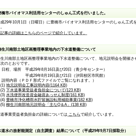
豊橋市バイオマス利活用センターのしゅん工式を行いました。
成29年10月1日（日曜日）に豊橋市バイオマス利活用センターのしゅん工式
た。
の記事の詳細はこちらのページで紹介しています。
柳生川南部土地区画整理事業地内の下水道整備について
生川南部土地区画整理事業地内の下水道整備について、地元説明会を開催さ
は次のとおりです。
日程、場所 平成29年8月16日及び20日（青少年センター）
成29年8月19日及び21日（汐田校区市民館）
 説明内容（ＰＤＦ形式ファイルでご覧になれます。）
1)
地元説明会工事説明内容(1164 KB)
2)
下水道事業受益者負担金について(123 KB)
3)
水洗便所改造資金融資あっせん制度(161 KB)
4)
豊橋市浄化槽雨水貯留施設転用補助事業(182 KB)
5)
柳生川南部地元説明会「主なQ＆A」(138 KB)
水道事業受益者負担金の詳細については
こちら
で紹介
しています。
水道水の放射能測定（自主調査）結果について（平成29年9月7日採取分）