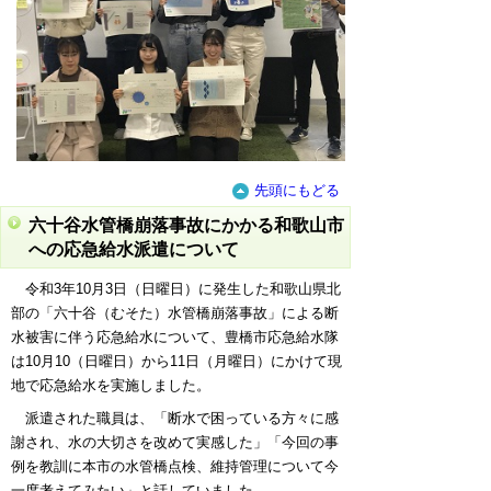
先頭にもどる
六十谷水管橋崩落事故にかかる和歌山市
への応急給水派遣について
令和3年10月3日（日曜日）に発生した和歌山県北
部の「六十谷（むそた）水管橋崩落事故」による断
水被害に伴う応急給水について、豊橋市応急給水隊
は10月10（日曜日）から11日（月曜日）にかけて現
地で応急給水を実施しました。
派遣された
職員は、「断水で困っている方々に感
謝され、水の大切さを改めて実感した」「今回の事
例を教訓に本市の水管橋点検、維持管理について今
一度考えてみたい」と話していました。