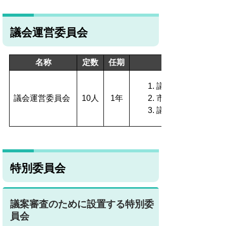
議会運営委員会
名称
定数
任期
議会運営に関する
議会運営委員会
10人
1年
市議会会議規則、
議長の諮問に関す
特別委員会
議案審査のために設置する特別委
員会