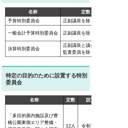
名称
定数
予算特別委員会
正副議長を除く全議員
一般会計予算特別委員会
正副議長を除く全議員
正副議長と議会選出
決算特別委員会
監査委員を除く全議員
特定の目的のために設置する特別
委員会
名称
定数
設置年月日
「多目的屋内施設及び豊
橋公園東側エリア整備・
12人
令和7年6月20日