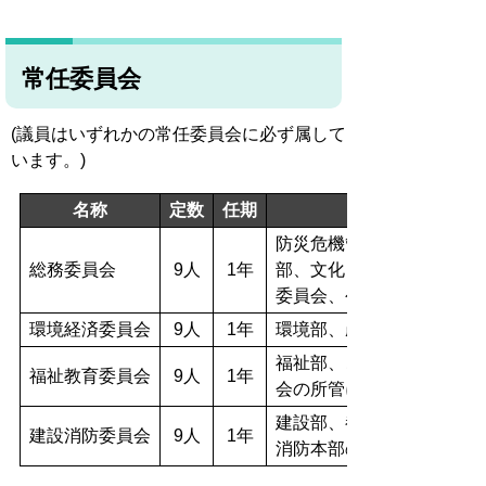
常任委員会
(議員はいずれかの常任委員会に必ず属して
います。)
名称
定数
任期
防災危機管理課、総務部、
総務委員会
9人
1年
部、文化・スポーツ部、会
委員会、公平委員会の所管
環境経済委員会
9人
1年
環境部、産業部、農業委員
福祉部、こども未来部、健
福祉教育委員会
9人
1年
会の所管に属する事項
建設部、都市計画部、総合
建設消防委員会
9人
1年
消防本部の所管に属する事