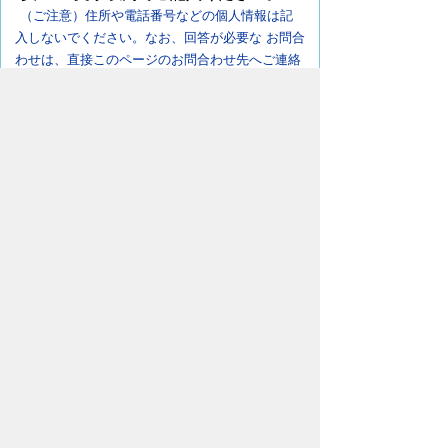
（ご注意）住所や電話番号などの個人情報は記
入しないでください。なお、回答が必要な お問合
わせは、直接このページのお問合わせ先へご連絡
ください。
ページの先頭へ戻る
豊橋市上下水道局
〒440-8502
愛知県豊橋市牛川町字下モ田29番地の
1
交通案内