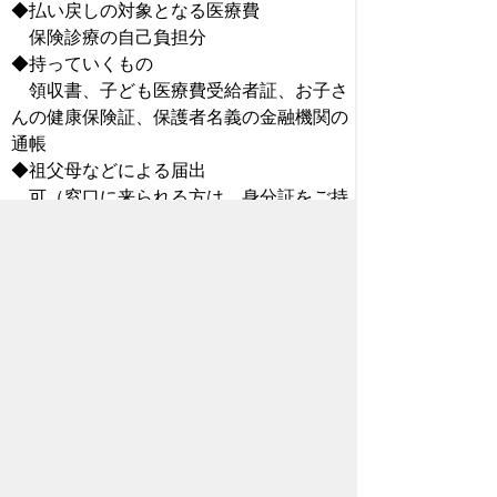
◆払い戻しの対象となる医療費
保険診療の自己負担分
◆持っていくもの
領収書、子ども医療費受給者証、お子さ
んの健康保険証、保護者名義の金融機関の
通帳
◆祖父母などによる届出
可（窓口に来られる方は、身分証をご持
参ください。ただし、別居の場合は委任状
が必要です。）
◆申請窓口
豊橋市役所子育て支援課（東館２階）
※健康保険証がまだできていなかった時
の医療費や、入院などにより医療費が高額
となった場合には、他に必要となるものが
あります。詳しくはお問い合わせくださ
い。
問合せ先