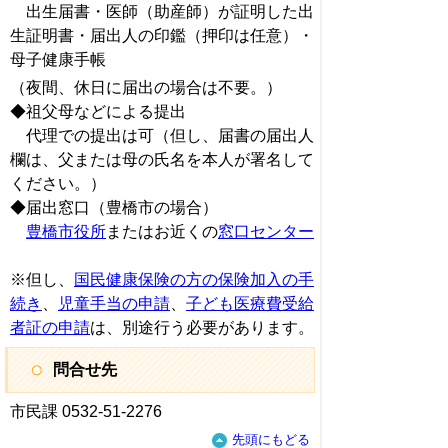
出生届書・医師（助産師）が証明した出
生証明書・届出人の印鑑（押印は任意）・
母子健康手帳
（夜間、休日に届出の場合は不要。）
◆祖父母などによる提出
代理での提出は可（但し、届書の届出人
欄は、父または母の氏名を本人が署名して
ください。）
◆届出窓口（豊橋市の場合）
豊橋市役所
またはお近くの
窓口センター
※但し、
国民健康保険の方の保険加入の手
続き
、
児童手当の申請
、
子ども医療費受給
者証の申請
は、別途行う必要があります。
問合せ先
市民課 0532-51-2276
先頭にもどる