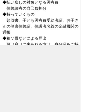
◆払い戻しの対象となる医療費
保険診療の自己負担分
◆持っていくもの
領収書、子ども医療費受給者証、お子さ
んの健康保険証、保護者名義の金融機関の
通帳
◆祖父母などによる届出
可（窓口に来られる方は、身分証をご持
参ください。ただし、別居の場合は委任状
が必要です。）
◆申請窓口
豊橋市役所子育て支援課（東館２階）
※健康保険証がまだできていなかった時
の医療費や、入院などにより医療費が高額
となった場合には、他に必要となるものが
あります。詳しくはお問い合わせくださ
い。
問合せ先