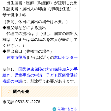
出生届書・医師（助産師）が証明した出
生証明書・届出人の印鑑（押印は任意）・
母子健康手帳
（夜間、休日に届出の場合は不要。）
◆祖父母などによる提出
代理での提出は可（但し、届書の届出人
欄は、父または母の氏名を本人が署名して
ください。）
◆届出窓口（豊橋市の場合）
豊橋市役所
またはお近くの
窓口センター
※但し、
国民健康保険の方の保険加入の手
続き
、
児童手当の申請
、
子ども医療費受給
者証の申請
は、別途行う必要があります。
問合せ先
市民課 0532-51-2276
先頭にもどる