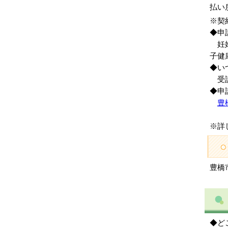
払い
※契
◆申
妊婦
子健
◆い
受診
◆申
豊
※詳
豊橋市
◆ど