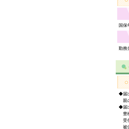
国保年
勤務
◆届
親の
◆届
豊橋
受付
被保