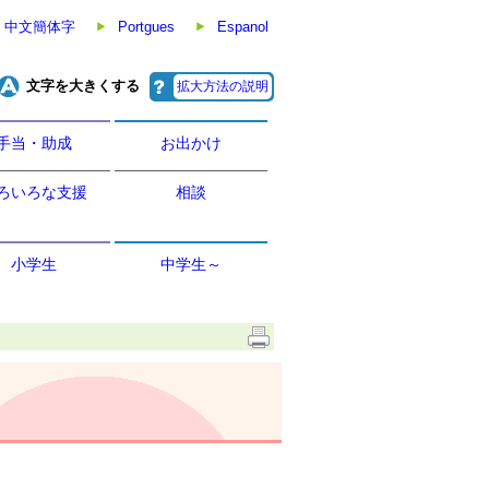
中文簡体字
Portgues
Espanol
文字を大きくする
拡大方法の説明
手当・助成
お出かけ
ろいろな支援
相談
小学生
中学生～