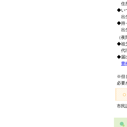
住所
◆い
出生
◆持
出生
（夜
◆祖
代理
◆届
豊
※但
必要
市民課 