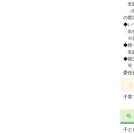
生計
（例
の窓
◆い
出生
※日
◆持
生計
◆祖
可（
委任
子育て
子ど