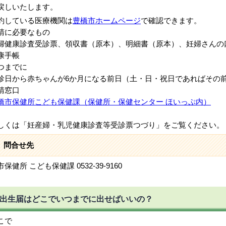
戻しいたします。
約している医療機関は
豊橋市ホームページ
で確認できます。
請に必要なもの
健康診査受診票、領収書（原本）、明細書（原本）、妊婦さんの
康手帳
つまでに
日から赤ちゃんが6か月になる前日（土・日・祝日であればその
請窓口
橋市保健所こども保健課（保健所・保健センター ほいっぷ内）
しくは「妊産婦・乳児健康診査等受診票つづり」をご覧ください。
問合せ先
保健所 こども保健課 0532-39-9160
出生届はどこでいつまでに出せばいいの？
こで