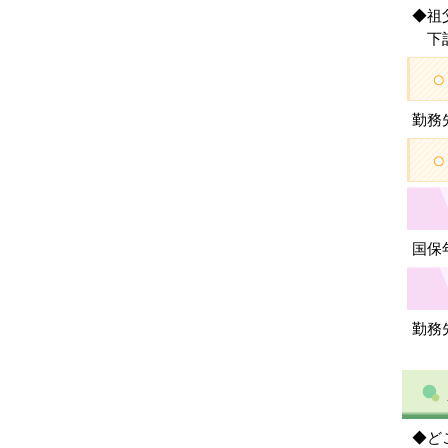
◆祖
下記
勤務
国保年
勤務
◆ど