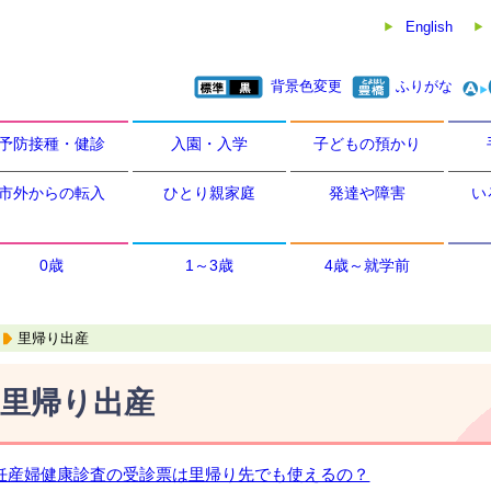
English
背景色変更
ふりがな
予防接種・健診
入園・入学
子どもの預かり
市外からの転入
ひとり親家庭
発達や障害
い
0歳
1～3歳
4歳～就学前
里帰り出産
里帰り出産
妊産婦健康診査の受診票は里帰り先でも使えるの？