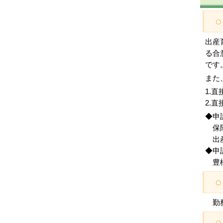
出産
る合
です
また
1.
2.
◆申
保険
出産
◆申
豊橋
勤務