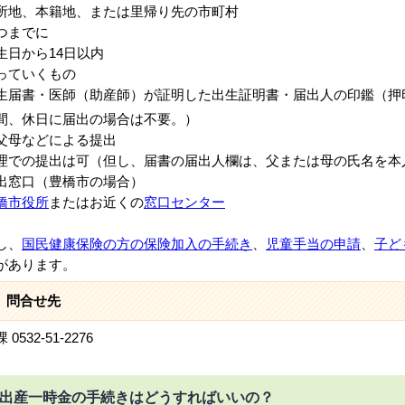
地、本籍地、または里帰り先の市町村
つまでに
日から14日以内
っていくもの
届書・医師（助産師）が証明した出生証明書・届出人の印鑑（押
間、休日に届出の場合は不要。）
父母などによる提出
での提出は可（但し、届書の届出人欄は、父または母の氏名を本
出窓口（豊橋市の場合）
橋市役所
またはお近くの
窓口センター
し、
国民健康保険の方の保険加入の手続き
、
児童手当の申請
、
子ど
があります。
問合せ先
0532-51-2276
出産一時金の手続きはどうすればいいの？